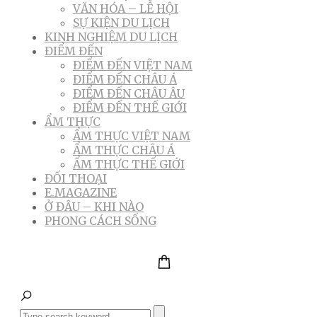
VĂN HÓA – LỄ HỘI
SỰ KIỆN DU LỊCH
KINH NGHIỆM DU LỊCH
ĐIỂM ĐẾN
ĐIỂM ĐẾN VIỆT NAM
ĐIỂM ĐẾN CHÂU Á
ĐIỂM ĐẾN CHÂU ÂU
ĐIỂM ĐẾN THẾ GIỚI
ẨM THỰC
ẨM THỰC VIỆT NAM
ẨM THỰC CHÂU Á
ẨM THỰC THẾ GIỚI
ĐỐI THOẠI
E.MAGAZINE
Ở ĐÂU – KHI NÀO
PHONG CÁCH SỐNG