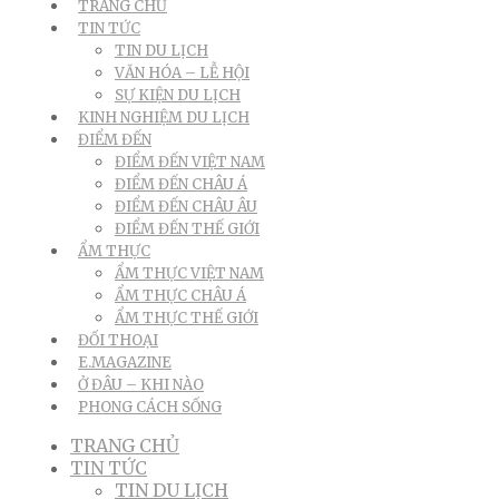
TRANG CHỦ
TIN TỨC
TIN DU LỊCH
VĂN HÓA – LỄ HỘI
SỰ KIỆN DU LỊCH
KINH NGHIỆM DU LỊCH
ĐIỂM ĐẾN
ĐIỂM ĐẾN VIỆT NAM
ĐIỂM ĐẾN CHÂU Á
ĐIỂM ĐẾN CHÂU ÂU
ĐIỂM ĐẾN THẾ GIỚI
ẨM THỰC
ẨM THỰC VIỆT NAM
ẨM THỰC CHÂU Á
ẨM THỰC THẾ GIỚI
ĐỐI THOẠI
E.MAGAZINE
Ở ĐÂU – KHI NÀO
PHONG CÁCH SỐNG
TRANG CHỦ
TIN TỨC
TIN DU LỊCH