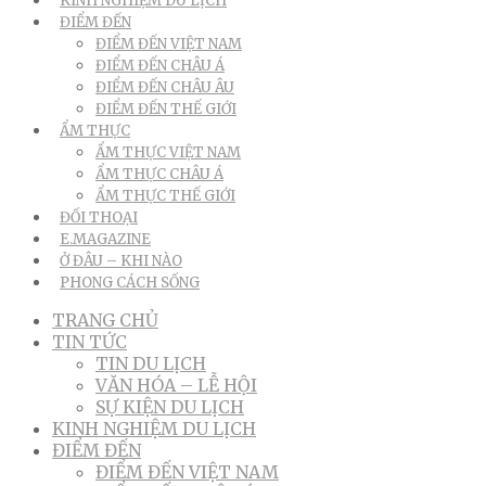
KINH NGHIỆM DU LỊCH
ĐIỂM ĐẾN
ĐIỂM ĐẾN VIỆT NAM
ĐIỂM ĐẾN CHÂU Á
ĐIỂM ĐẾN CHÂU ÂU
ĐIỂM ĐẾN THẾ GIỚI
ẨM THỰC
ẨM THỰC VIỆT NAM
ẨM THỰC CHÂU Á
ẨM THỰC THẾ GIỚI
ĐỐI THOẠI
E.MAGAZINE
Ở ĐÂU – KHI NÀO
PHONG CÁCH SỐNG
TRANG CHỦ
TIN TỨC
TIN DU LỊCH
VĂN HÓA – LỄ HỘI
SỰ KIỆN DU LỊCH
KINH NGHIỆM DU LỊCH
ĐIỂM ĐẾN
ĐIỂM ĐẾN VIỆT NAM