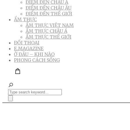
ĐIỂM ĐẾN CHÂU Á
ĐIỂM ĐẾN CHÂU ÂU
ĐIỂM ĐẾN THẾ GIỚI
ẨM THỰC
ẨM THỰC VIỆT NAM
ẨM THỰC CHÂU Á
ẨM THỰC THẾ GIỚI
ĐỐI THOẠI
E.MAGAZINE
Ở ĐÂU – KHI NÀO
PHONG CÁCH SỐNG