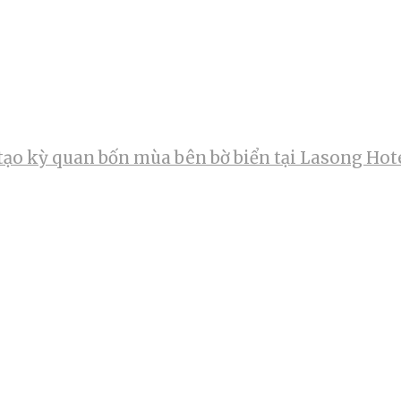
tạo kỳ quan bốn mùa bên bờ biển tại Lasong Hot