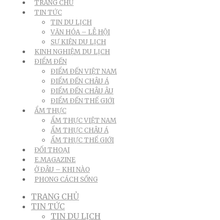
TRANG CHỦ
TIN TỨC
TIN DU LỊCH
VĂN HÓA – LỄ HỘI
SỰ KIỆN DU LỊCH
KINH NGHIỆM DU LỊCH
ĐIỂM ĐẾN
ĐIỂM ĐẾN VIỆT NAM
ĐIỂM ĐẾN CHÂU Á
ĐIỂM ĐẾN CHÂU ÂU
ĐIỂM ĐẾN THẾ GIỚI
ẨM THỰC
ẨM THỰC VIỆT NAM
ẨM THỰC CHÂU Á
ẨM THỰC THẾ GIỚI
ĐỐI THOẠI
E.MAGAZINE
Ở ĐÂU – KHI NÀO
PHONG CÁCH SỐNG
TRANG CHỦ
TIN TỨC
TIN DU LỊCH