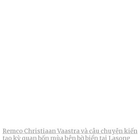
Remco Christiaan Vaastra và câu chuyện kiến
tạo kỳ quan bốn mùa bên bờ biển tại Lasong