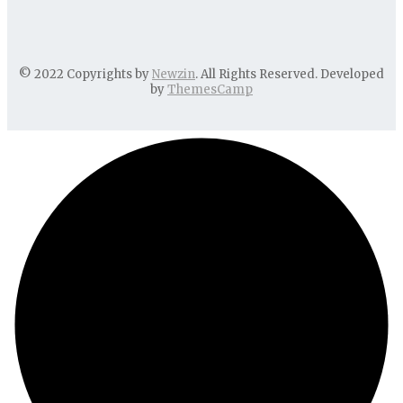
© 2022 Copyrights by
Newzin
. All Rights Reserved. Developed
by
ThemesCamp