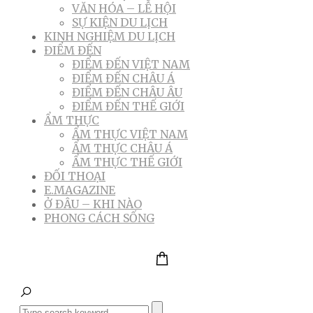
VĂN HÓA – LỄ HỘI
SỰ KIỆN DU LỊCH
KINH NGHIỆM DU LỊCH
ĐIỂM ĐẾN
ĐIỂM ĐẾN VIỆT NAM
ĐIỂM ĐẾN CHÂU Á
ĐIỂM ĐẾN CHÂU ÂU
ĐIỂM ĐẾN THẾ GIỚI
ẨM THỰC
ẨM THỰC VIỆT NAM
ẨM THỰC CHÂU Á
ẨM THỰC THẾ GIỚI
ĐỐI THOẠI
E.MAGAZINE
Ở ĐÂU – KHI NÀO
PHONG CÁCH SỐNG