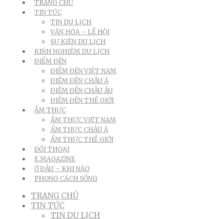
TRANG CHỦ
TIN TỨC
TIN DU LỊCH
VĂN HÓA – LỄ HỘI
SỰ KIỆN DU LỊCH
KINH NGHIỆM DU LỊCH
ĐIỂM ĐẾN
ĐIỂM ĐẾN VIỆT NAM
ĐIỂM ĐẾN CHÂU Á
ĐIỂM ĐẾN CHÂU ÂU
ĐIỂM ĐẾN THẾ GIỚI
ẨM THỰC
ẨM THỰC VIỆT NAM
ẨM THỰC CHÂU Á
ẨM THỰC THẾ GIỚI
ĐỐI THOẠI
E.MAGAZINE
Ở ĐÂU – KHI NÀO
PHONG CÁCH SỐNG
TRANG CHỦ
TIN TỨC
TIN DU LỊCH