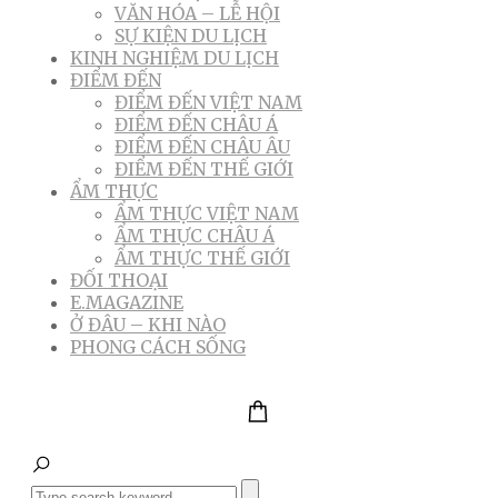
VĂN HÓA – LỄ HỘI
SỰ KIỆN DU LỊCH
KINH NGHIỆM DU LỊCH
ĐIỂM ĐẾN
ĐIỂM ĐẾN VIỆT NAM
ĐIỂM ĐẾN CHÂU Á
ĐIỂM ĐẾN CHÂU ÂU
ĐIỂM ĐẾN THẾ GIỚI
ẨM THỰC
ẨM THỰC VIỆT NAM
ẨM THỰC CHÂU Á
ẨM THỰC THẾ GIỚI
ĐỐI THOẠI
E.MAGAZINE
Ở ĐÂU – KHI NÀO
PHONG CÁCH SỐNG