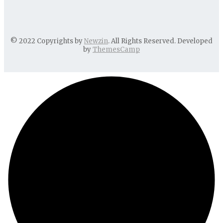
© 2022 Copyrights by
Newzin
. All Rights Reserved. Developed
by
ThemesCamp