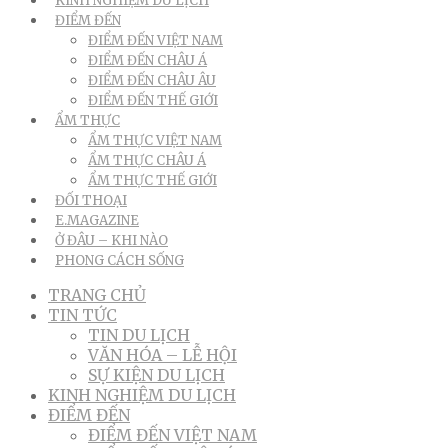
KINH NGHIỆM DU LỊCH
ĐIỂM ĐẾN
ĐIỂM ĐẾN VIỆT NAM
ĐIỂM ĐẾN CHÂU Á
ĐIỂM ĐẾN CHÂU ÂU
ĐIỂM ĐẾN THẾ GIỚI
ẨM THỰC
ẨM THỰC VIỆT NAM
ẨM THỰC CHÂU Á
ẨM THỰC THẾ GIỚI
ĐỐI THOẠI
E.MAGAZINE
Ở ĐÂU – KHI NÀO
PHONG CÁCH SỐNG
TRANG CHỦ
TIN TỨC
TIN DU LỊCH
VĂN HÓA – LỄ HỘI
SỰ KIỆN DU LỊCH
KINH NGHIỆM DU LỊCH
ĐIỂM ĐẾN
ĐIỂM ĐẾN VIỆT NAM