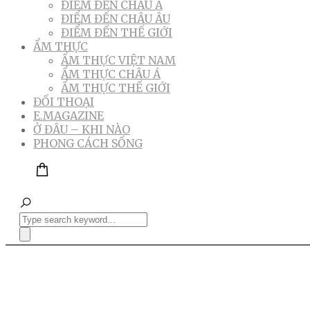
ĐIỂM ĐẾN CHÂU Á
ĐIỂM ĐẾN CHÂU ÂU
ĐIỂM ĐẾN THẾ GIỚI
ẨM THỰC
ẨM THỰC VIỆT NAM
ẨM THỰC CHÂU Á
ẨM THỰC THẾ GIỚI
ĐỐI THOẠI
E.MAGAZINE
Ở ĐÂU – KHI NÀO
PHONG CÁCH SỐNG