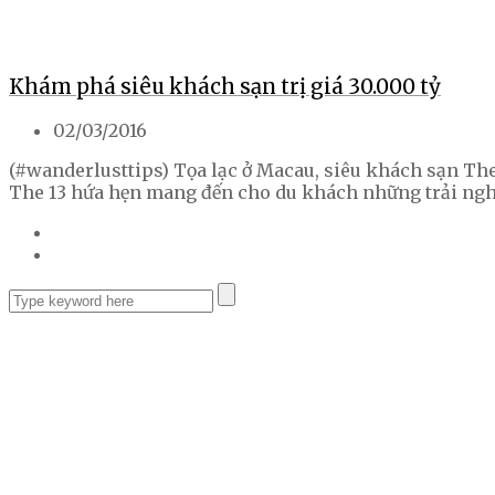
Khám phá siêu khách sạn trị giá 30.000 tỷ
02/03/2016
(#wanderlusttips) Tọa lạc ở Macau, siêu khách sạn The 1
The 13 hứa hẹn mang đến cho du khách những trải ngh