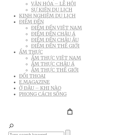
VĂN HÓA – LỄ HỘI
SỰ KIỆN DU LỊCH
KINH NGHIỆM DU LỊCH
ĐIỂM ĐẾN
ĐIỂM ĐẾN VIỆT NAM
ĐIỂM ĐẾN CHÂU Á
ĐIỂM ĐẾN CHÂU ÂU
ĐIỂM ĐẾN THẾ GIỚI
ẨM THỰC
ẨM THỰC VIỆT NAM
ẨM THỰC CHÂU Á
ẨM THỰC THẾ GIỚI
ĐỐI THOẠI
E.MAGAZINE
Ở ĐÂU – KHI NÀO
PHONG CÁCH SỐNG