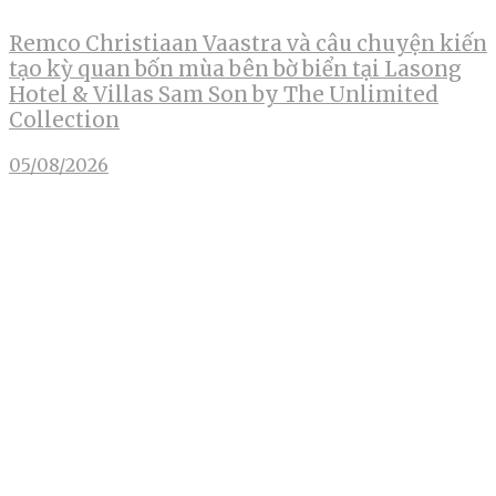
Remco Christiaan Vaastra và câu chuyện kiến
tạo kỳ quan bốn mùa bên bờ biển tại Lasong
Hotel & Villas Sam Son by The Unlimited
Collection
05/08/2026