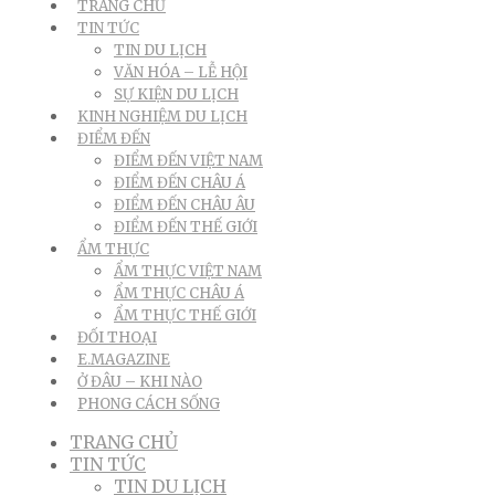
TRANG CHỦ
TIN TỨC
TIN DU LỊCH
VĂN HÓA – LỄ HỘI
SỰ KIỆN DU LỊCH
KINH NGHIỆM DU LỊCH
ĐIỂM ĐẾN
ĐIỂM ĐẾN VIỆT NAM
ĐIỂM ĐẾN CHÂU Á
ĐIỂM ĐẾN CHÂU ÂU
ĐIỂM ĐẾN THẾ GIỚI
ẨM THỰC
ẨM THỰC VIỆT NAM
ẨM THỰC CHÂU Á
ẨM THỰC THẾ GIỚI
ĐỐI THOẠI
E.MAGAZINE
Ở ĐÂU – KHI NÀO
PHONG CÁCH SỐNG
TRANG CHỦ
TIN TỨC
TIN DU LỊCH