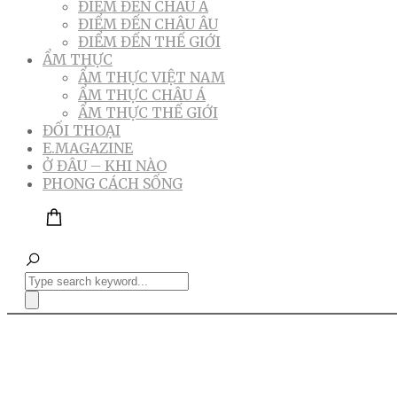
ĐIỂM ĐẾN CHÂU Á
ĐIỂM ĐẾN CHÂU ÂU
ĐIỂM ĐẾN THẾ GIỚI
ẨM THỰC
ẨM THỰC VIỆT NAM
ẨM THỰC CHÂU Á
ẨM THỰC THẾ GIỚI
ĐỐI THOẠI
E.MAGAZINE
Ở ĐÂU – KHI NÀO
PHONG CÁCH SỐNG