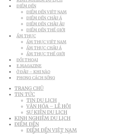
KINH NGHIỆM DU LỊCH
ĐIỂM ĐẾN
ĐIỂM ĐẾN VIỆT NAM
ĐIỂM ĐẾN CHÂU Á
ĐIỂM ĐẾN CHÂU ÂU
ĐIỂM ĐẾN THẾ GIỚI
ẨM THỰC
ẨM THỰC VIỆT NAM
ẨM THỰC CHÂU Á
ẨM THỰC THẾ GIỚI
ĐỐI THOẠI
E.MAGAZINE
Ở ĐÂU – KHI NÀO
PHONG CÁCH SỐNG
TRANG CHỦ
TIN TỨC
TIN DU LỊCH
VĂN HÓA – LỄ HỘI
SỰ KIỆN DU LỊCH
KINH NGHIỆM DU LỊCH
ĐIỂM ĐẾN
ĐIỂM ĐẾN VIỆT NAM