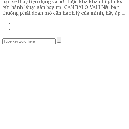
bạn sẽ thấy tiện dụng và bớt được kha khá chi phí ký
gửi hành lý tại sân bay. rpi CÂN BALO, VALI Nếu bạn
thường phải đoán mò cân hành lý của mình, hãy áp …