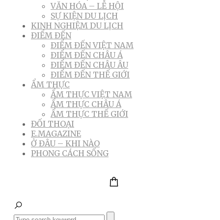
VĂN HÓA – LỄ HỘI
SỰ KIỆN DU LỊCH
KINH NGHIỆM DU LỊCH
ĐIỂM ĐẾN
ĐIỂM ĐẾN VIỆT NAM
ĐIỂM ĐẾN CHÂU Á
ĐIỂM ĐẾN CHÂU ÂU
ĐIỂM ĐẾN THẾ GIỚI
ẨM THỰC
ẨM THỰC VIỆT NAM
ẨM THỰC CHÂU Á
ẨM THỰC THẾ GIỚI
ĐỐI THOẠI
E.MAGAZINE
Ở ĐÂU – KHI NÀO
PHONG CÁCH SỐNG