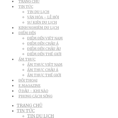
TRANG CHỦ
TIN TỨC
TIN DU LỊCH
VĂN HÓA – LỄ HỘI
SỰ KIỆN DU LỊCH
KINH NGHIỆM DU LỊCH
ĐIỂM ĐẾN
ĐIỂM ĐẾN VIỆT NAM
ĐIỂM ĐẾN CHÂU Á
ĐIỂM ĐẾN CHÂU ÂU
ĐIỂM ĐẾN THẾ GIỚI
ẨM THỰC
ẨM THỰC VIỆT NAM
ẨM THỰC CHÂU Á
ẨM THỰC THẾ GIỚI
ĐỐI THOẠI
E.MAGAZINE
Ở ĐÂU – KHI NÀO
PHONG CÁCH SỐNG
TRANG CHỦ
TIN TỨC
TIN DU LỊCH