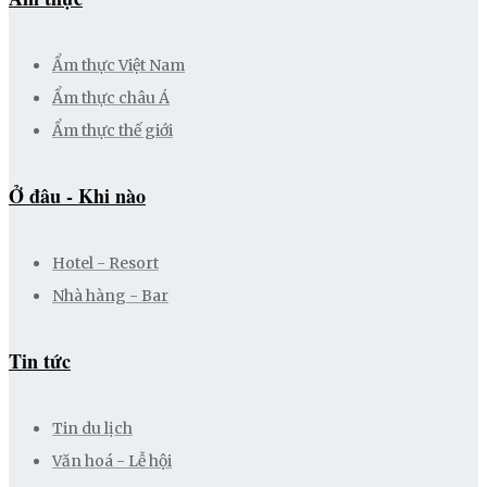
Ẩm thực Việt Nam
Ẩm thực châu Á
Ẩm thực thế giới
Ở đâu - Khi nào
Hotel - Resort
Nhà hàng - Bar
Tin tức
Tin du lịch
Văn hoá - Lễ hội