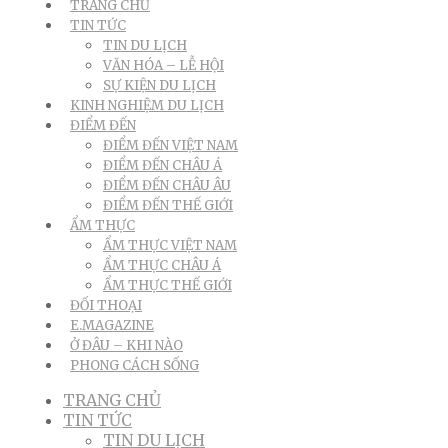
TRANG CHỦ
TIN TỨC
TIN DU LỊCH
VĂN HÓA – LỄ HỘI
SỰ KIỆN DU LỊCH
KINH NGHIỆM DU LỊCH
ĐIỂM ĐẾN
ĐIỂM ĐẾN VIỆT NAM
ĐIỂM ĐẾN CHÂU Á
ĐIỂM ĐẾN CHÂU ÂU
ĐIỂM ĐẾN THẾ GIỚI
ẨM THỰC
ẨM THỰC VIỆT NAM
ẨM THỰC CHÂU Á
ẨM THỰC THẾ GIỚI
ĐỐI THOẠI
E.MAGAZINE
Ở ĐÂU – KHI NÀO
PHONG CÁCH SỐNG
TRANG CHỦ
TIN TỨC
TIN DU LỊCH