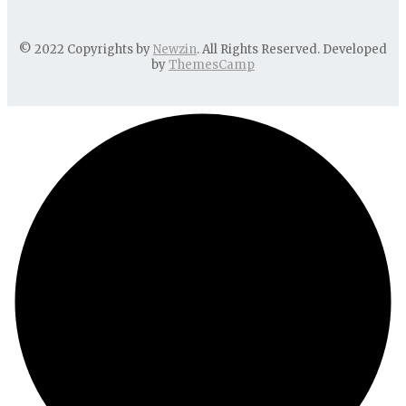
© 2022 Copyrights by
Newzin
. All Rights Reserved. Developed
by
ThemesCamp