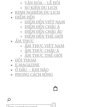
VĂN HÓA – LỄ HỘI
SỰ KIỆN DU LỊCH
KINH NGHIỆM DU LỊCH
ĐIỂM ĐẾN
ĐIỂM ĐẾN VIỆT NAM
ĐIỂM ĐẾN CHÂU Á
ĐIỂM ĐẾN CHÂU ÂU
ĐIỂM ĐẾN THẾ GIỚI
ẨM THỰC
ẨM THỰC VIỆT NAM
ẨM THỰC CHÂU Á
ẨM THỰC THẾ GIỚI
ĐỐI THOẠI
E.MAGAZINE
Ở ĐÂU – KHI NÀO
PHONG CÁCH SỐNG