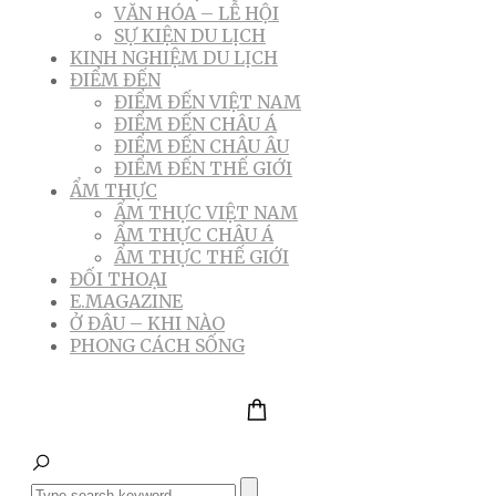
VĂN HÓA – LỄ HỘI
SỰ KIỆN DU LỊCH
KINH NGHIỆM DU LỊCH
ĐIỂM ĐẾN
ĐIỂM ĐẾN VIỆT NAM
ĐIỂM ĐẾN CHÂU Á
ĐIỂM ĐẾN CHÂU ÂU
ĐIỂM ĐẾN THẾ GIỚI
ẨM THỰC
ẨM THỰC VIỆT NAM
ẨM THỰC CHÂU Á
ẨM THỰC THẾ GIỚI
ĐỐI THOẠI
E.MAGAZINE
Ở ĐÂU – KHI NÀO
PHONG CÁCH SỐNG