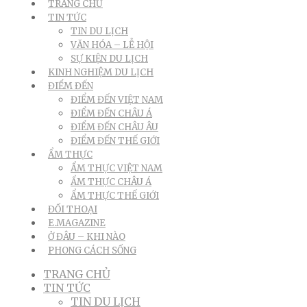
TRANG CHỦ
TIN TỨC
TIN DU LỊCH
VĂN HÓA – LỄ HỘI
SỰ KIỆN DU LỊCH
KINH NGHIỆM DU LỊCH
ĐIỂM ĐẾN
ĐIỂM ĐẾN VIỆT NAM
ĐIỂM ĐẾN CHÂU Á
ĐIỂM ĐẾN CHÂU ÂU
ĐIỂM ĐẾN THẾ GIỚI
ẨM THỰC
ẨM THỰC VIỆT NAM
ẨM THỰC CHÂU Á
ẨM THỰC THẾ GIỚI
ĐỐI THOẠI
E.MAGAZINE
Ở ĐÂU – KHI NÀO
PHONG CÁCH SỐNG
TRANG CHỦ
TIN TỨC
TIN DU LỊCH