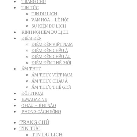
TRANG CHỦ
TIN TỨC
TIN DU LỊCH
VĂN HÓA – LỄ HỘI
SỰ KIỆN DU LỊCH
KINH NGHIỆM DU LỊCH
ĐIỂM ĐẾN
ĐIỂM ĐẾN VIỆT NAM
ĐIỂM ĐẾN CHÂU Á
ĐIỂM ĐẾN CHÂU ÂU
ĐIỂM ĐẾN THẾ GIỚI
ẨM THỰC
ẨM THỰC VIỆT NAM
ẨM THỰC CHÂU Á
ẨM THỰC THẾ GIỚI
ĐỐI THOẠI
E.MAGAZINE
Ở ĐÂU – KHI NÀO
PHONG CÁCH SỐNG
TRANG CHỦ
TIN TỨC
TIN DU LỊCH