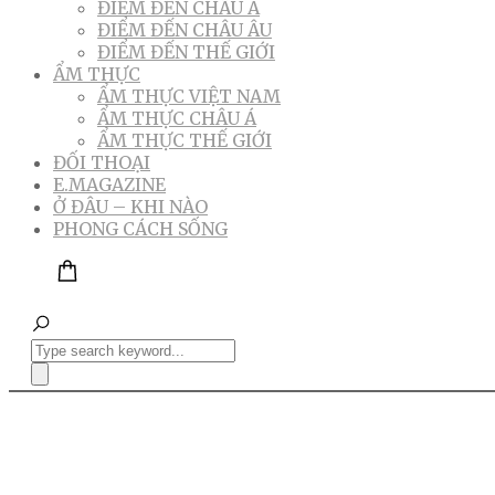
ĐIỂM ĐẾN CHÂU Á
ĐIỂM ĐẾN CHÂU ÂU
ĐIỂM ĐẾN THẾ GIỚI
ẨM THỰC
ẨM THỰC VIỆT NAM
ẨM THỰC CHÂU Á
ẨM THỰC THẾ GIỚI
ĐỐI THOẠI
E.MAGAZINE
Ở ĐÂU – KHI NÀO
PHONG CÁCH SỐNG