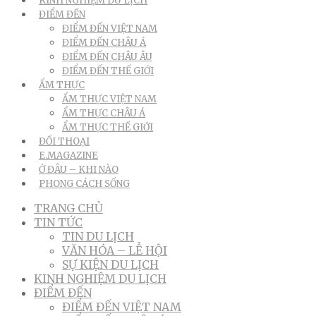
KINH NGHIỆM DU LỊCH
ĐIỂM ĐẾN
ĐIỂM ĐẾN VIỆT NAM
ĐIỂM ĐẾN CHÂU Á
ĐIỂM ĐẾN CHÂU ÂU
ĐIỂM ĐẾN THẾ GIỚI
ẨM THỰC
ẨM THỰC VIỆT NAM
ẨM THỰC CHÂU Á
ẨM THỰC THẾ GIỚI
ĐỐI THOẠI
E.MAGAZINE
Ở ĐÂU – KHI NÀO
PHONG CÁCH SỐNG
TRANG CHỦ
TIN TỨC
TIN DU LỊCH
VĂN HÓA – LỄ HỘI
SỰ KIỆN DU LỊCH
KINH NGHIỆM DU LỊCH
ĐIỂM ĐẾN
ĐIỂM ĐẾN VIỆT NAM