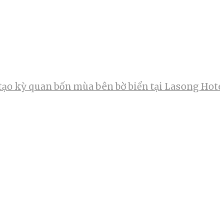
tạo kỳ quan bốn mùa bên bờ biển tại Lasong Hot