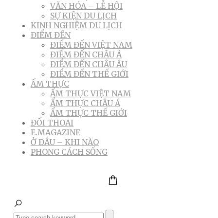
VĂN HÓA – LỄ HỘI
SỰ KIỆN DU LỊCH
KINH NGHIỆM DU LỊCH
ĐIỂM ĐẾN
ĐIỂM ĐẾN VIỆT NAM
ĐIỂM ĐẾN CHÂU Á
ĐIỂM ĐẾN CHÂU ÂU
ĐIỂM ĐẾN THẾ GIỚI
ẨM THỰC
ẨM THỰC VIỆT NAM
ẨM THỰC CHÂU Á
ẨM THỰC THẾ GIỚI
ĐỐI THOẠI
E.MAGAZINE
Ở ĐÂU – KHI NÀO
PHONG CÁCH SỐNG