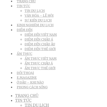
TRANG CHỦ
TIN TỨC
TIN DU LỊCH
VĂN HÓA – LỄ HỘI
SỰ KIỆN DU LỊCH
KINH NGHIỆM DU LỊCH
ĐIỂM ĐẾN
ĐIỂM ĐẾN VIỆT NAM
ĐIỂM ĐẾN CHÂU Á
ĐIỂM ĐẾN CHÂU ÂU
ĐIỂM ĐẾN THẾ GIỚI
ẨM THỰC
ẨM THỰC VIỆT NAM
ẨM THỰC CHÂU Á
ẨM THỰC THẾ GIỚI
ĐỐI THOẠI
E.MAGAZINE
Ở ĐÂU – KHI NÀO
PHONG CÁCH SỐNG
TRANG CHỦ
TIN TỨC
TIN DU LỊCH