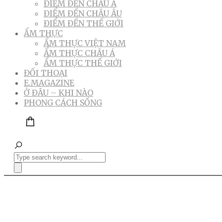
ĐIỂM ĐẾN CHÂU Á
ĐIỂM ĐẾN CHÂU ÂU
ĐIỂM ĐẾN THẾ GIỚI
ẨM THỰC
ẨM THỰC VIỆT NAM
ẨM THỰC CHÂU Á
ẨM THỰC THẾ GIỚI
ĐỐI THOẠI
E.MAGAZINE
Ở ĐÂU – KHI NÀO
PHONG CÁCH SỐNG