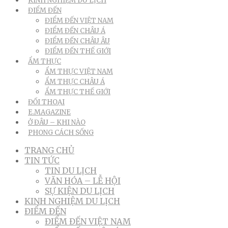
KINH NGHIỆM DU LỊCH
ĐIỂM ĐẾN
ĐIỂM ĐẾN VIỆT NAM
ĐIỂM ĐẾN CHÂU Á
ĐIỂM ĐẾN CHÂU ÂU
ĐIỂM ĐẾN THẾ GIỚI
ẨM THỰC
ẨM THỰC VIỆT NAM
ẨM THỰC CHÂU Á
ẨM THỰC THẾ GIỚI
ĐỐI THOẠI
E.MAGAZINE
Ở ĐÂU – KHI NÀO
PHONG CÁCH SỐNG
TRANG CHỦ
TIN TỨC
TIN DU LỊCH
VĂN HÓA – LỄ HỘI
SỰ KIỆN DU LỊCH
KINH NGHIỆM DU LỊCH
ĐIỂM ĐẾN
ĐIỂM ĐẾN VIỆT NAM