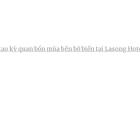
tạo kỳ quan bốn mùa bên bờ biển tại Lasong Hot