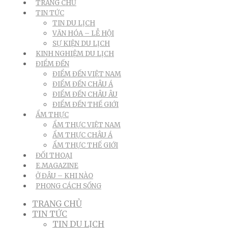
TRANG CHỦ
TIN TỨC
TIN DU LỊCH
VĂN HÓA – LỄ HỘI
SỰ KIỆN DU LỊCH
KINH NGHIỆM DU LỊCH
ĐIỂM ĐẾN
ĐIỂM ĐẾN VIỆT NAM
ĐIỂM ĐẾN CHÂU Á
ĐIỂM ĐẾN CHÂU ÂU
ĐIỂM ĐẾN THẾ GIỚI
ẨM THỰC
ẨM THỰC VIỆT NAM
ẨM THỰC CHÂU Á
ẨM THỰC THẾ GIỚI
ĐỐI THOẠI
E.MAGAZINE
Ở ĐÂU – KHI NÀO
PHONG CÁCH SỐNG
TRANG CHỦ
TIN TỨC
TIN DU LỊCH