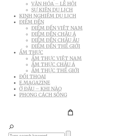
VĂN HÓA – LỄ HỘI
SỰ KIỆN DU LỊCH
KINH NGHIỆM DU LỊCH
ĐIỂM ĐẾN
ĐIỂM ĐẾN VIỆT NAM
ĐIỂM ĐẾN CHÂU Á
ĐIỂM ĐẾN CHÂU ÂU
ĐIỂM ĐẾN THẾ GIỚI
ẨM THỰC
ẨM THỰC VIỆT NAM
ẨM THỰC CHÂU Á
ẨM THỰC THẾ GIỚI
ĐỐI THOẠI
E.MAGAZINE
Ở ĐÂU – KHI NÀO
PHONG CÁCH SỐNG