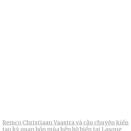
Remco Christiaan Vaastra và câu chuyện kiến
tạo kỳ quan bốn mùa bên bờ biển tại Lasong