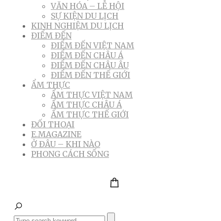
VĂN HÓA – LỄ HỘI
SỰ KIỆN DU LỊCH
KINH NGHIỆM DU LỊCH
ĐIỂM ĐẾN
ĐIỂM ĐẾN VIỆT NAM
ĐIỂM ĐẾN CHÂU Á
ĐIỂM ĐẾN CHÂU ÂU
ĐIỂM ĐẾN THẾ GIỚI
ẨM THỰC
ẨM THỰC VIỆT NAM
ẨM THỰC CHÂU Á
ẨM THỰC THẾ GIỚI
ĐỐI THOẠI
E.MAGAZINE
Ở ĐÂU – KHI NÀO
PHONG CÁCH SỐNG