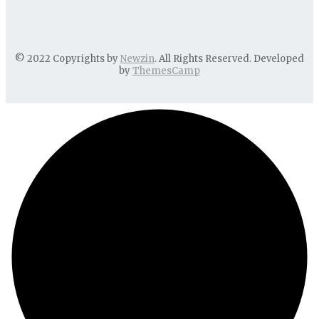
© 2022 Copyrights by
Newzin
. All Rights Reserved. Developed
by
ThemesCamp