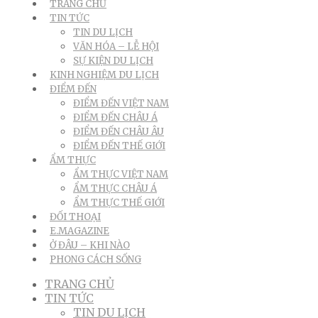
TRANG CHỦ
TIN TỨC
TIN DU LỊCH
VĂN HÓA – LỄ HỘI
SỰ KIỆN DU LỊCH
KINH NGHIỆM DU LỊCH
ĐIỂM ĐẾN
ĐIỂM ĐẾN VIỆT NAM
ĐIỂM ĐẾN CHÂU Á
ĐIỂM ĐẾN CHÂU ÂU
ĐIỂM ĐẾN THẾ GIỚI
ẨM THỰC
ẨM THỰC VIỆT NAM
ẨM THỰC CHÂU Á
ẨM THỰC THẾ GIỚI
ĐỐI THOẠI
E.MAGAZINE
Ở ĐÂU – KHI NÀO
PHONG CÁCH SỐNG
TRANG CHỦ
TIN TỨC
TIN DU LỊCH