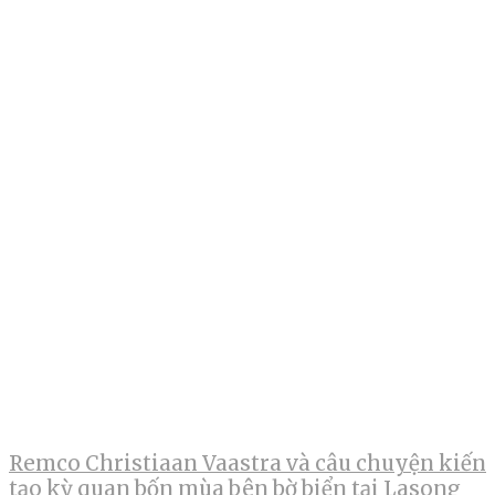
Remco Christiaan Vaastra và câu chuyện kiến
tạo kỳ quan bốn mùa bên bờ biển tại Lasong