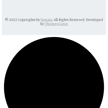
© 2022 Copyrights by
Newzin
. All Rights Reserved. Developed
by
ThemesCamp