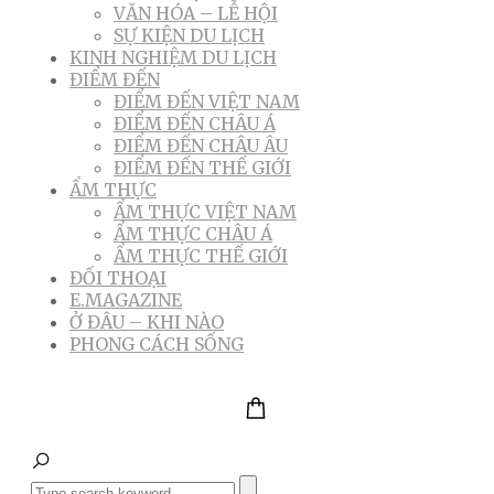
VĂN HÓA – LỄ HỘI
SỰ KIỆN DU LỊCH
KINH NGHIỆM DU LỊCH
ĐIỂM ĐẾN
ĐIỂM ĐẾN VIỆT NAM
ĐIỂM ĐẾN CHÂU Á
ĐIỂM ĐẾN CHÂU ÂU
ĐIỂM ĐẾN THẾ GIỚI
ẨM THỰC
ẨM THỰC VIỆT NAM
ẨM THỰC CHÂU Á
ẨM THỰC THẾ GIỚI
ĐỐI THOẠI
E.MAGAZINE
Ở ĐÂU – KHI NÀO
PHONG CÁCH SỐNG