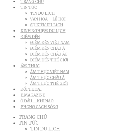
TRANG CHỦ
TIN TỨC
TIN DU LỊCH
VĂN HÓA – LỄ HỘI
SỰ KIỆN DU LỊCH
KINH NGHIỆM DU LỊCH
ĐIỂM ĐẾN
ĐIỂM ĐẾN VIỆT NAM
ĐIỂM ĐẾN CHÂU Á
ĐIỂM ĐẾN CHÂU ÂU
ĐIỂM ĐẾN THẾ GIỚI
ẨM THỰC
ẨM THỰC VIỆT NAM
ẨM THỰC CHÂU Á
ẨM THỰC THẾ GIỚI
ĐỐI THOẠI
E.MAGAZINE
Ở ĐÂU – KHI NÀO
PHONG CÁCH SỐNG
TRANG CHỦ
TIN TỨC
TIN DU LỊCH