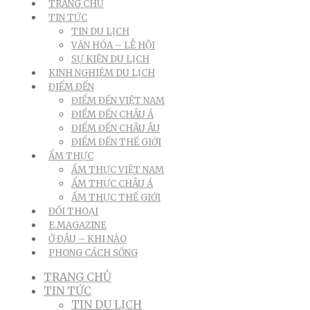
TRANG CHỦ
TIN TỨC
TIN DU LỊCH
VĂN HÓA – LỄ HỘI
SỰ KIỆN DU LỊCH
KINH NGHIỆM DU LỊCH
ĐIỂM ĐẾN
ĐIỂM ĐẾN VIỆT NAM
ĐIỂM ĐẾN CHÂU Á
ĐIỂM ĐẾN CHÂU ÂU
ĐIỂM ĐẾN THẾ GIỚI
ẨM THỰC
ẨM THỰC VIỆT NAM
ẨM THỰC CHÂU Á
ẨM THỰC THẾ GIỚI
ĐỐI THOẠI
E.MAGAZINE
Ở ĐÂU – KHI NÀO
PHONG CÁCH SỐNG
TRANG CHỦ
TIN TỨC
TIN DU LỊCH