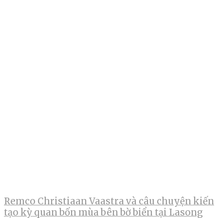
Remco Christiaan Vaastra và câu chuyện kiến
tạo kỳ quan bốn mùa bên bờ biển tại Lasong