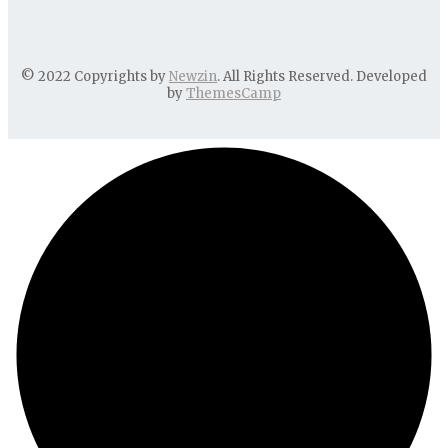
© 2022 Copyrights by
Newzin
. All Rights Reserved. Developed
by
ThemesCamp