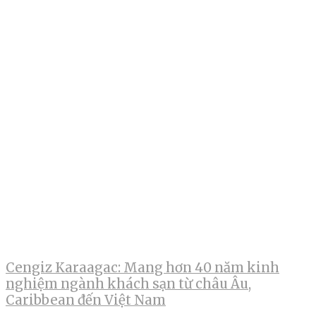
Cengiz Karaagac: Mang hơn 40 năm kinh
nghiệm ngành khách sạn từ châu Âu,
Caribbean đến Việt Nam