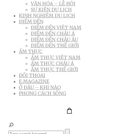
VĂN HÓA – LỄ HỘI
SỰ KIỆN DU LỊCH
KINH NGHIỆM DU LỊCH
ĐIỂM ĐẾN
ĐIỂM ĐẾN VIỆT NAM
ĐIỂM ĐẾN CHÂU Á
ĐIỂM ĐẾN CHÂU ÂU
ĐIỂM ĐẾN THẾ GIỚI
ẨM THỰC
ẨM THỰC VIỆT NAM
ẨM THỰC CHÂU Á
ẨM THỰC THẾ GIỚI
ĐỐI THOẠI
E.MAGAZINE
Ở ĐÂU – KHI NÀO
PHONG CÁCH SỐNG