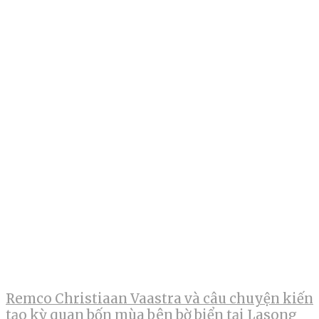
Remco Christiaan Vaastra và câu chuyện kiến
tạo kỳ quan bốn mùa bên bờ biển tại Lasong