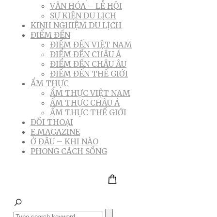
VĂN HÓA – LỄ HỘI
SỰ KIỆN DU LỊCH
KINH NGHIỆM DU LỊCH
ĐIỂM ĐẾN
ĐIỂM ĐẾN VIỆT NAM
ĐIỂM ĐẾN CHÂU Á
ĐIỂM ĐẾN CHÂU ÂU
ĐIỂM ĐẾN THẾ GIỚI
ẨM THỰC
ẨM THỰC VIỆT NAM
ẨM THỰC CHÂU Á
ẨM THỰC THẾ GIỚI
ĐỐI THOẠI
E.MAGAZINE
Ở ĐÂU – KHI NÀO
PHONG CÁCH SỐNG