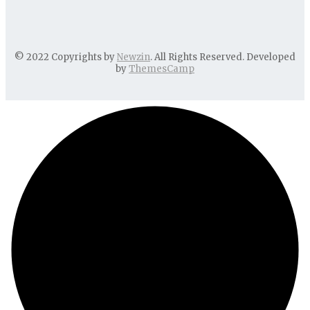
© 2022 Copyrights by
Newzin
. All Rights Reserved. Developed
by
ThemesCamp