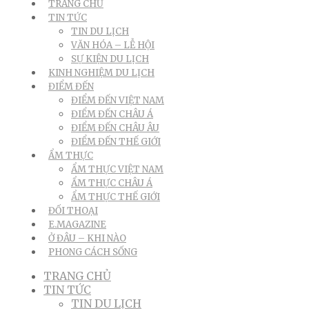
TRANG CHỦ
TIN TỨC
TIN DU LỊCH
VĂN HÓA – LỄ HỘI
SỰ KIỆN DU LỊCH
KINH NGHIỆM DU LỊCH
ĐIỂM ĐẾN
ĐIỂM ĐẾN VIỆT NAM
ĐIỂM ĐẾN CHÂU Á
ĐIỂM ĐẾN CHÂU ÂU
ĐIỂM ĐẾN THẾ GIỚI
ẨM THỰC
ẨM THỰC VIỆT NAM
ẨM THỰC CHÂU Á
ẨM THỰC THẾ GIỚI
ĐỐI THOẠI
E.MAGAZINE
Ở ĐÂU – KHI NÀO
PHONG CÁCH SỐNG
TRANG CHỦ
TIN TỨC
TIN DU LỊCH