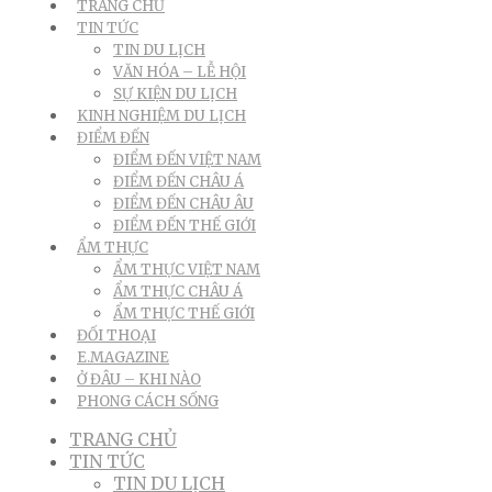
TRANG CHỦ
TIN TỨC
TIN DU LỊCH
VĂN HÓA – LỄ HỘI
SỰ KIỆN DU LỊCH
KINH NGHIỆM DU LỊCH
ĐIỂM ĐẾN
ĐIỂM ĐẾN VIỆT NAM
ĐIỂM ĐẾN CHÂU Á
ĐIỂM ĐẾN CHÂU ÂU
ĐIỂM ĐẾN THẾ GIỚI
ẨM THỰC
ẨM THỰC VIỆT NAM
ẨM THỰC CHÂU Á
ẨM THỰC THẾ GIỚI
ĐỐI THOẠI
E.MAGAZINE
Ở ĐÂU – KHI NÀO
PHONG CÁCH SỐNG
TRANG CHỦ
TIN TỨC
TIN DU LỊCH