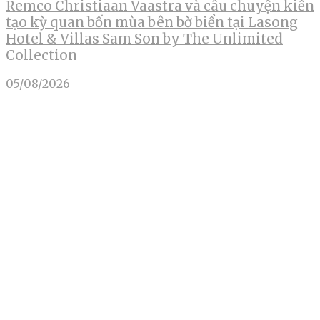
Remco Christiaan Vaastra và câu chuyện kiến
tạo kỳ quan bốn mùa bên bờ biển tại Lasong
Hotel & Villas Sam Son by The Unlimited
Collection
05/08/2026