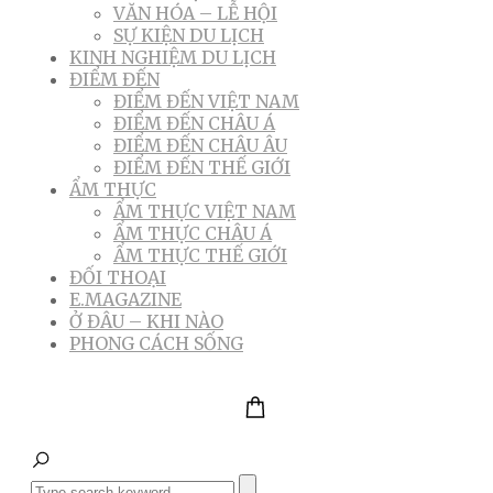
VĂN HÓA – LỄ HỘI
SỰ KIỆN DU LỊCH
KINH NGHIỆM DU LỊCH
ĐIỂM ĐẾN
ĐIỂM ĐẾN VIỆT NAM
ĐIỂM ĐẾN CHÂU Á
ĐIỂM ĐẾN CHÂU ÂU
ĐIỂM ĐẾN THẾ GIỚI
ẨM THỰC
ẨM THỰC VIỆT NAM
ẨM THỰC CHÂU Á
ẨM THỰC THẾ GIỚI
ĐỐI THOẠI
E.MAGAZINE
Ở ĐÂU – KHI NÀO
PHONG CÁCH SỐNG