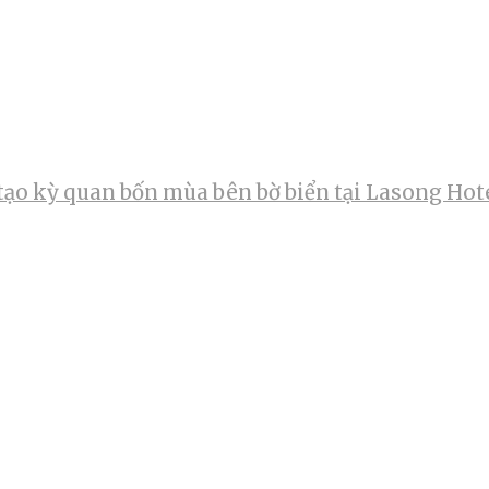
tạo kỳ quan bốn mùa bên bờ biển tại Lasong Hot