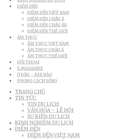
KINH NGHIỆM DU LỊCH
ĐIỂM ĐẾN
ĐIỂM ĐẾN VIỆT NAM
ĐIỂM ĐẾN CHÂU Á
ĐIỂM ĐẾN CHÂU ÂU
ĐIỂM ĐẾN THẾ GIỚI
ẨM THỰC
ẨM THỰC VIỆT NAM
ẨM THỰC CHÂU Á
ẨM THỰC THẾ GIỚI
ĐỐI THOẠI
E.MAGAZINE
Ở ĐÂU – KHI NÀO
PHONG CÁCH SỐNG
TRANG CHỦ
TIN TỨC
TIN DU LỊCH
VĂN HÓA – LỄ HỘI
SỰ KIỆN DU LỊCH
KINH NGHIỆM DU LỊCH
ĐIỂM ĐẾN
ĐIỂM ĐẾN VIỆT NAM