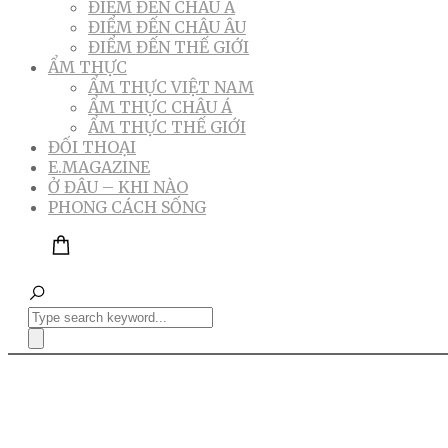
ĐIỂM ĐẾN CHÂU Á
ĐIỂM ĐẾN CHÂU ÂU
ĐIỂM ĐẾN THẾ GIỚI
ẨM THỰC
ẨM THỰC VIỆT NAM
ẨM THỰC CHÂU Á
ẨM THỰC THẾ GIỚI
ĐỐI THOẠI
E.MAGAZINE
Ở ĐÂU – KHI NÀO
PHONG CÁCH SỐNG