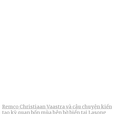
Remco Christiaan Vaastra và câu chuyện kiến
tạo kỳ quan bốn mùa bên bờ biển tại Lasong