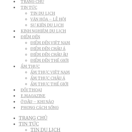
TRANG CHỦ
TIN TỨC
TIN DU LỊCH
VĂN HÓA – LỄ HỘI
SỰ KIỆN DU LỊCH
KINH NGHIỆM DU LỊCH
ĐIỂM ĐẾN
ĐIỂM ĐẾN VIỆT NAM
ĐIỂM ĐẾN CHÂU Á
ĐIỂM ĐẾN CHÂU ÂU
ĐIỂM ĐẾN THẾ GIỚI
ẨM THỰC
ẨM THỰC VIỆT NAM
ẨM THỰC CHÂU Á
ẨM THỰC THẾ GIỚI
ĐỐI THOẠI
E.MAGAZINE
Ở ĐÂU – KHI NÀO
PHONG CÁCH SỐNG
TRANG CHỦ
TIN TỨC
TIN DU LỊCH