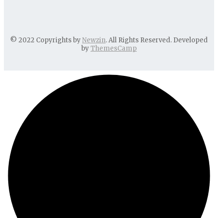
© 2022 Copyrights by
Newzin
. All Rights Reserved. Developed
by
ThemesCamp