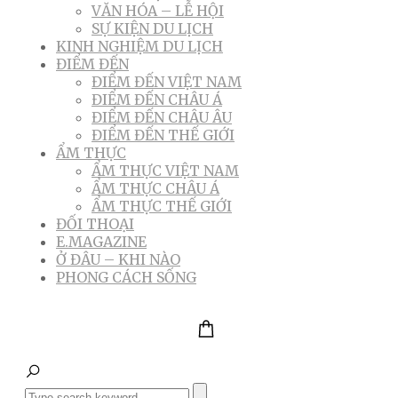
VĂN HÓA – LỄ HỘI
SỰ KIỆN DU LỊCH
KINH NGHIỆM DU LỊCH
ĐIỂM ĐẾN
ĐIỂM ĐẾN VIỆT NAM
ĐIỂM ĐẾN CHÂU Á
ĐIỂM ĐẾN CHÂU ÂU
ĐIỂM ĐẾN THẾ GIỚI
ẨM THỰC
ẨM THỰC VIỆT NAM
ẨM THỰC CHÂU Á
ẨM THỰC THẾ GIỚI
ĐỐI THOẠI
E.MAGAZINE
Ở ĐÂU – KHI NÀO
PHONG CÁCH SỐNG