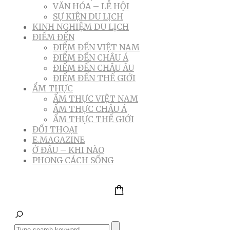
VĂN HÓA – LỄ HỘI
SỰ KIỆN DU LỊCH
KINH NGHIỆM DU LỊCH
ĐIỂM ĐẾN
ĐIỂM ĐẾN VIỆT NAM
ĐIỂM ĐẾN CHÂU Á
ĐIỂM ĐẾN CHÂU ÂU
ĐIỂM ĐẾN THẾ GIỚI
ẨM THỰC
ẨM THỰC VIỆT NAM
ẨM THỰC CHÂU Á
ẨM THỰC THẾ GIỚI
ĐỐI THOẠI
E.MAGAZINE
Ở ĐÂU – KHI NÀO
PHONG CÁCH SỐNG