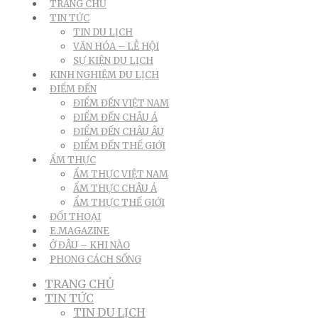
TRANG CHỦ
TIN TỨC
TIN DU LỊCH
VĂN HÓA – LỄ HỘI
SỰ KIỆN DU LỊCH
KINH NGHIỆM DU LỊCH
ĐIỂM ĐẾN
ĐIỂM ĐẾN VIỆT NAM
ĐIỂM ĐẾN CHÂU Á
ĐIỂM ĐẾN CHÂU ÂU
ĐIỂM ĐẾN THẾ GIỚI
ẨM THỰC
ẨM THỰC VIỆT NAM
ẨM THỰC CHÂU Á
ẨM THỰC THẾ GIỚI
ĐỐI THOẠI
E.MAGAZINE
Ở ĐÂU – KHI NÀO
PHONG CÁCH SỐNG
TRANG CHỦ
TIN TỨC
TIN DU LỊCH