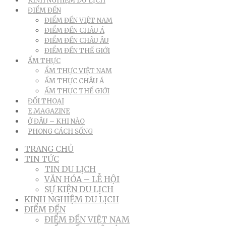
KINH NGHIỆM DU LỊCH
ĐIỂM ĐẾN
ĐIỂM ĐẾN VIỆT NAM
ĐIỂM ĐẾN CHÂU Á
ĐIỂM ĐẾN CHÂU ÂU
ĐIỂM ĐẾN THẾ GIỚI
ẨM THỰC
ẨM THỰC VIỆT NAM
ẨM THỰC CHÂU Á
ẨM THỰC THẾ GIỚI
ĐỐI THOẠI
E.MAGAZINE
Ở ĐÂU – KHI NÀO
PHONG CÁCH SỐNG
TRANG CHỦ
TIN TỨC
TIN DU LỊCH
VĂN HÓA – LỄ HỘI
SỰ KIỆN DU LỊCH
KINH NGHIỆM DU LỊCH
ĐIỂM ĐẾN
ĐIỂM ĐẾN VIỆT NAM