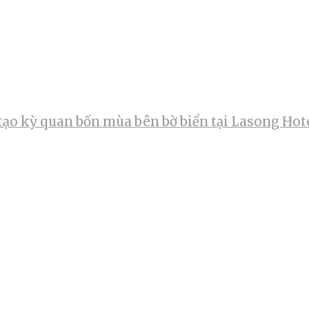
tạo kỳ quan bốn mùa bên bờ biển tại Lasong Hot