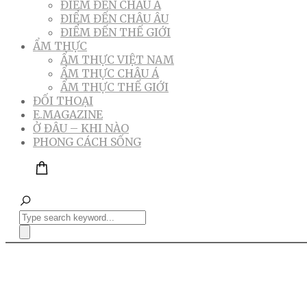
ĐIỂM ĐẾN CHÂU Á
ĐIỂM ĐẾN CHÂU ÂU
ĐIỂM ĐẾN THẾ GIỚI
ẨM THỰC
ẨM THỰC VIỆT NAM
ẨM THỰC CHÂU Á
ẨM THỰC THẾ GIỚI
ĐỐI THOẠI
E.MAGAZINE
Ở ĐÂU – KHI NÀO
PHONG CÁCH SỐNG