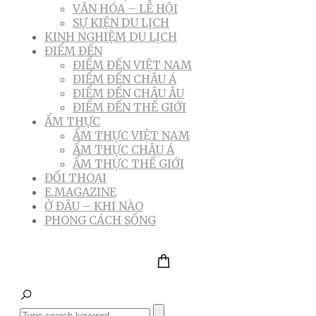
VĂN HÓA – LỄ HỘI
SỰ KIỆN DU LỊCH
KINH NGHIỆM DU LỊCH
ĐIỂM ĐẾN
ĐIỂM ĐẾN VIỆT NAM
ĐIỂM ĐẾN CHÂU Á
ĐIỂM ĐẾN CHÂU ÂU
ĐIỂM ĐẾN THẾ GIỚI
ẨM THỰC
ẨM THỰC VIỆT NAM
ẨM THỰC CHÂU Á
ẨM THỰC THẾ GIỚI
ĐỐI THOẠI
E.MAGAZINE
Ở ĐÂU – KHI NÀO
PHONG CÁCH SỐNG