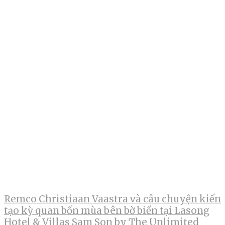
Remco Christiaan Vaastra và câu chuyện kiến
tạo kỳ quan bốn mùa bên bờ biển tại Lasong
Hotel & Villas Sam Son by The Unlimited