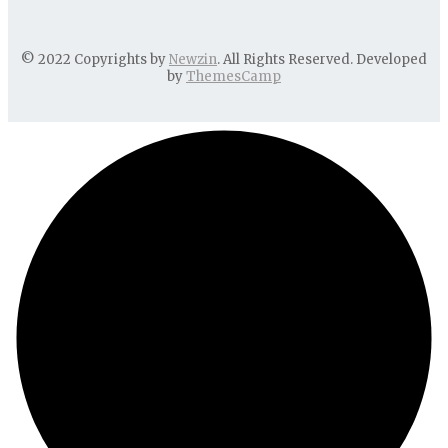
© 2022 Copyrights by
Newzin
. All Rights Reserved. Developed
by
ThemesCamp