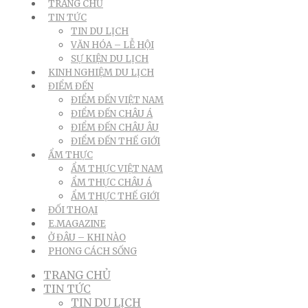
TRANG CHỦ
TIN TỨC
TIN DU LỊCH
VĂN HÓA – LỄ HỘI
SỰ KIỆN DU LỊCH
KINH NGHIỆM DU LỊCH
ĐIỂM ĐẾN
ĐIỂM ĐẾN VIỆT NAM
ĐIỂM ĐẾN CHÂU Á
ĐIỂM ĐẾN CHÂU ÂU
ĐIỂM ĐẾN THẾ GIỚI
ẨM THỰC
ẨM THỰC VIỆT NAM
ẨM THỰC CHÂU Á
ẨM THỰC THẾ GIỚI
ĐỐI THOẠI
E.MAGAZINE
Ở ĐÂU – KHI NÀO
PHONG CÁCH SỐNG
TRANG CHỦ
TIN TỨC
TIN DU LỊCH