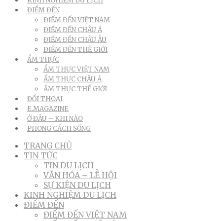
KINH NGHIỆM DU LỊCH
ĐIỂM ĐẾN
ĐIỂM ĐẾN VIỆT NAM
ĐIỂM ĐẾN CHÂU Á
ĐIỂM ĐẾN CHÂU ÂU
ĐIỂM ĐẾN THẾ GIỚI
ẨM THỰC
ẨM THỰC VIỆT NAM
ẨM THỰC CHÂU Á
ẨM THỰC THẾ GIỚI
ĐỐI THOẠI
E.MAGAZINE
Ở ĐÂU – KHI NÀO
PHONG CÁCH SỐNG
TRANG CHỦ
TIN TỨC
TIN DU LỊCH
VĂN HÓA – LỄ HỘI
SỰ KIỆN DU LỊCH
KINH NGHIỆM DU LỊCH
ĐIỂM ĐẾN
ĐIỂM ĐẾN VIỆT NAM