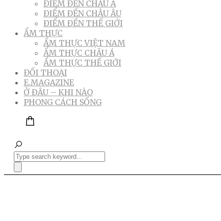
ĐIỂM ĐẾN CHÂU Á
ĐIỂM ĐẾN CHÂU ÂU
ĐIỂM ĐẾN THẾ GIỚI
ẨM THỰC
ẨM THỰC VIỆT NAM
ẨM THỰC CHÂU Á
ẨM THỰC THẾ GIỚI
ĐỐI THOẠI
E.MAGAZINE
Ở ĐÂU – KHI NÀO
PHONG CÁCH SỐNG