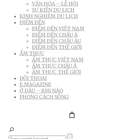
VĂN HÓA – LỄ HỘI
SỰ KIỆN DU LỊCH
KINH NGHIỆM DU LỊCH
ĐIỂM ĐẾN
ĐIỂM ĐẾN VIỆT NAM
ĐIỂM ĐẾN CHÂU Á
ĐIỂM ĐẾN CHÂU ÂU
ĐIỂM ĐẾN THẾ GIỚI
ẨM THỰC
ẨM THỰC VIỆT NAM
ẨM THỰC CHÂU Á
ẨM THỰC THẾ GIỚI
ĐỐI THOẠI
E.MAGAZINE
Ở ĐÂU – KHI NÀO
PHONG CÁCH SỐNG