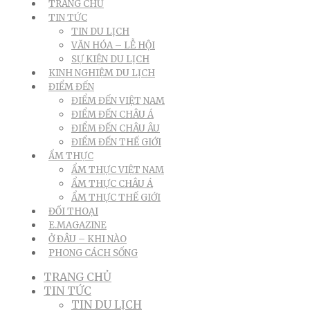
TRANG CHỦ
TIN TỨC
TIN DU LỊCH
VĂN HÓA – LỄ HỘI
SỰ KIỆN DU LỊCH
KINH NGHIỆM DU LỊCH
ĐIỂM ĐẾN
ĐIỂM ĐẾN VIỆT NAM
ĐIỂM ĐẾN CHÂU Á
ĐIỂM ĐẾN CHÂU ÂU
ĐIỂM ĐẾN THẾ GIỚI
ẨM THỰC
ẨM THỰC VIỆT NAM
ẨM THỰC CHÂU Á
ẨM THỰC THẾ GIỚI
ĐỐI THOẠI
E.MAGAZINE
Ở ĐÂU – KHI NÀO
PHONG CÁCH SỐNG
TRANG CHỦ
TIN TỨC
TIN DU LỊCH