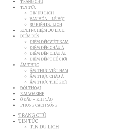
TRANG CHỦ
TIN TỨC
TIN DU LỊCH
VĂN HÓA – LỄ HỘI
SỰ KIỆN DU LỊCH
KINH NGHIỆM DU LỊCH
ĐIỂM ĐẾN
ĐIỂM ĐẾN VIỆT NAM
ĐIỂM ĐẾN CHÂU Á
ĐIỂM ĐẾN CHÂU ÂU
ĐIỂM ĐẾN THẾ GIỚI
ẨM THỰC
ẨM THỰC VIỆT NAM
ẨM THỰC CHÂU Á
ẨM THỰC THẾ GIỚI
ĐỐI THOẠI
E.MAGAZINE
Ở ĐÂU – KHI NÀO
PHONG CÁCH SỐNG
TRANG CHỦ
TIN TỨC
TIN DU LỊCH