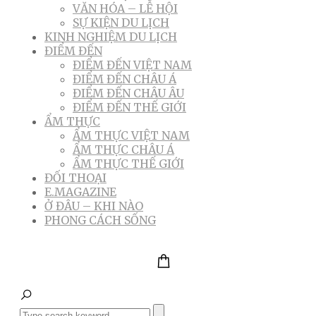
VĂN HÓA – LỄ HỘI
SỰ KIỆN DU LỊCH
KINH NGHIỆM DU LỊCH
ĐIỂM ĐẾN
ĐIỂM ĐẾN VIỆT NAM
ĐIỂM ĐẾN CHÂU Á
ĐIỂM ĐẾN CHÂU ÂU
ĐIỂM ĐẾN THẾ GIỚI
ẨM THỰC
ẨM THỰC VIỆT NAM
ẨM THỰC CHÂU Á
ẨM THỰC THẾ GIỚI
ĐỐI THOẠI
E.MAGAZINE
Ở ĐÂU – KHI NÀO
PHONG CÁCH SỐNG