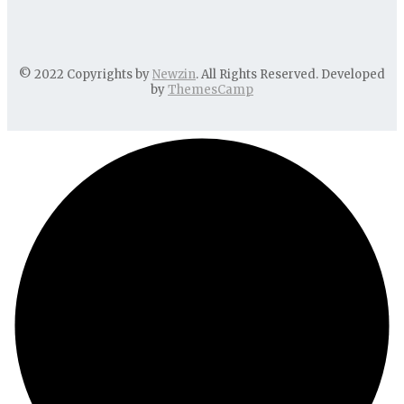
© 2022 Copyrights by
Newzin
. All Rights Reserved. Developed
by
ThemesCamp