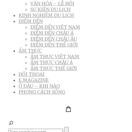
VĂN HÓA – LỄ HỘI
SỰ KIỆN DU LỊCH
KINH NGHIỆM DU LỊCH
ĐIỂM ĐẾN
ĐIỂM ĐẾN VIỆT NAM
ĐIỂM ĐẾN CHÂU Á
ĐIỂM ĐẾN CHÂU ÂU
ĐIỂM ĐẾN THẾ GIỚI
ẨM THỰC
ẨM THỰC VIỆT NAM
ẨM THỰC CHÂU Á
ẨM THỰC THẾ GIỚI
ĐỐI THOẠI
E.MAGAZINE
Ở ĐÂU – KHI NÀO
PHONG CÁCH SỐNG