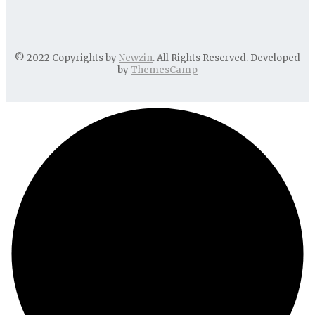
© 2022 Copyrights by
Newzin
. All Rights Reserved. Developed
by
ThemesCamp