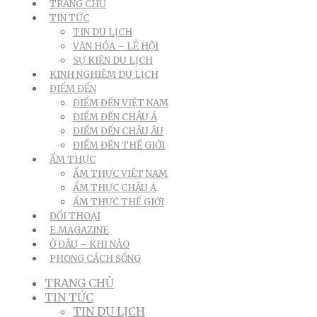
TRANG CHỦ
TIN TỨC
TIN DU LỊCH
VĂN HÓA – LỄ HỘI
SỰ KIỆN DU LỊCH
KINH NGHIỆM DU LỊCH
ĐIỂM ĐẾN
ĐIỂM ĐẾN VIỆT NAM
ĐIỂM ĐẾN CHÂU Á
ĐIỂM ĐẾN CHÂU ÂU
ĐIỂM ĐẾN THẾ GIỚI
ẨM THỰC
ẨM THỰC VIỆT NAM
ẨM THỰC CHÂU Á
ẨM THỰC THẾ GIỚI
ĐỐI THOẠI
E.MAGAZINE
Ở ĐÂU – KHI NÀO
PHONG CÁCH SỐNG
TRANG CHỦ
TIN TỨC
TIN DU LỊCH