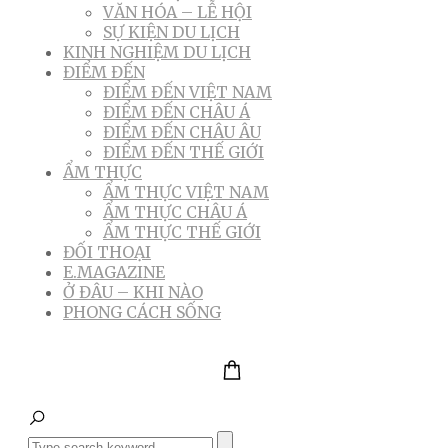
VĂN HÓA – LỄ HỘI
SỰ KIỆN DU LỊCH
KINH NGHIỆM DU LỊCH
ĐIỂM ĐẾN
ĐIỂM ĐẾN VIỆT NAM
ĐIỂM ĐẾN CHÂU Á
ĐIỂM ĐẾN CHÂU ÂU
ĐIỂM ĐẾN THẾ GIỚI
ẨM THỰC
ẨM THỰC VIỆT NAM
ẨM THỰC CHÂU Á
ẨM THỰC THẾ GIỚI
ĐỐI THOẠI
E.MAGAZINE
Ở ĐÂU – KHI NÀO
PHONG CÁCH SỐNG