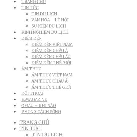
TRANG CHỦ
TIN TỨC
TIN DU LỊCH
VĂN HÓA – LỄ HỘI
SỰ KIỆN DU LỊCH
KINH NGHIỆM DU LỊCH
ĐIỂM ĐẾN
ĐIỂM ĐẾN VIỆT NAM
ĐIỂM ĐẾN CHÂU Á
ĐIỂM ĐẾN CHÂU ÂU
ĐIỂM ĐẾN THẾ GIỚI
ẨM THỰC
ẨM THỰC VIỆT NAM
ẨM THỰC CHÂU Á
ẨM THỰC THẾ GIỚI
ĐỐI THOẠI
E.MAGAZINE
Ở ĐÂU – KHI NÀO
PHONG CÁCH SỐNG
TRANG CHỦ
TIN TỨC
TIN DU LỊCH