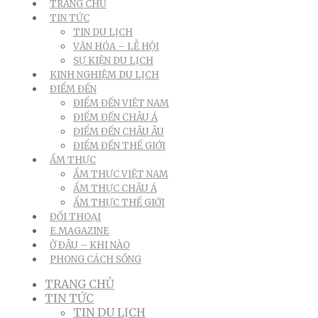
TRANG CHỦ
TIN TỨC
TIN DU LỊCH
VĂN HÓA – LỄ HỘI
SỰ KIỆN DU LỊCH
KINH NGHIỆM DU LỊCH
ĐIỂM ĐẾN
ĐIỂM ĐẾN VIỆT NAM
ĐIỂM ĐẾN CHÂU Á
ĐIỂM ĐẾN CHÂU ÂU
ĐIỂM ĐẾN THẾ GIỚI
ẨM THỰC
ẨM THỰC VIỆT NAM
ẨM THỰC CHÂU Á
ẨM THỰC THẾ GIỚI
ĐỐI THOẠI
E.MAGAZINE
Ở ĐÂU – KHI NÀO
PHONG CÁCH SỐNG
TRANG CHỦ
TIN TỨC
TIN DU LỊCH