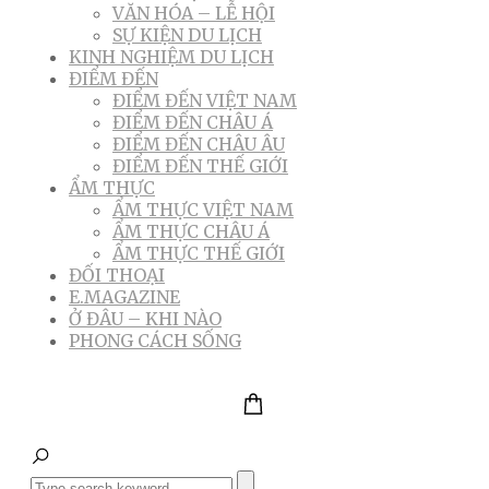
VĂN HÓA – LỄ HỘI
SỰ KIỆN DU LỊCH
KINH NGHIỆM DU LỊCH
ĐIỂM ĐẾN
ĐIỂM ĐẾN VIỆT NAM
ĐIỂM ĐẾN CHÂU Á
ĐIỂM ĐẾN CHÂU ÂU
ĐIỂM ĐẾN THẾ GIỚI
ẨM THỰC
ẨM THỰC VIỆT NAM
ẨM THỰC CHÂU Á
ẨM THỰC THẾ GIỚI
ĐỐI THOẠI
E.MAGAZINE
Ở ĐÂU – KHI NÀO
PHONG CÁCH SỐNG