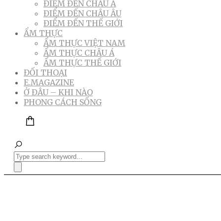
ĐIỂM ĐẾN CHÂU Á
ĐIỂM ĐẾN CHÂU ÂU
ĐIỂM ĐẾN THẾ GIỚI
ẨM THỰC
ẨM THỰC VIỆT NAM
ẨM THỰC CHÂU Á
ẨM THỰC THẾ GIỚI
ĐỐI THOẠI
E.MAGAZINE
Ở ĐÂU – KHI NÀO
PHONG CÁCH SỐNG