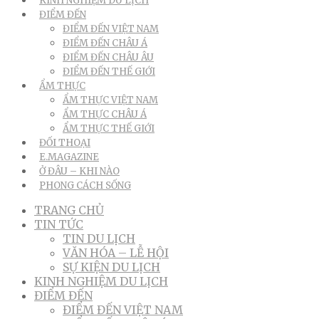
KINH NGHIỆM DU LỊCH
ĐIỂM ĐẾN
ĐIỂM ĐẾN VIỆT NAM
ĐIỂM ĐẾN CHÂU Á
ĐIỂM ĐẾN CHÂU ÂU
ĐIỂM ĐẾN THẾ GIỚI
ẨM THỰC
ẨM THỰC VIỆT NAM
ẨM THỰC CHÂU Á
ẨM THỰC THẾ GIỚI
ĐỐI THOẠI
E.MAGAZINE
Ở ĐÂU – KHI NÀO
PHONG CÁCH SỐNG
TRANG CHỦ
TIN TỨC
TIN DU LỊCH
VĂN HÓA – LỄ HỘI
SỰ KIỆN DU LỊCH
KINH NGHIỆM DU LỊCH
ĐIỂM ĐẾN
ĐIỂM ĐẾN VIỆT NAM