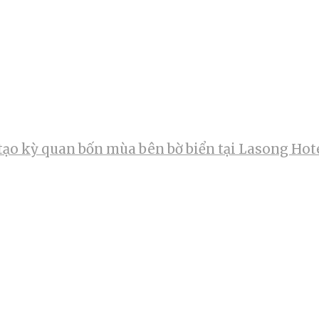
tạo kỳ quan bốn mùa bên bờ biển tại Lasong Hot