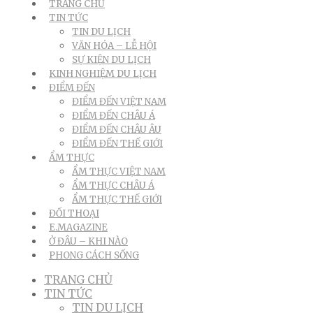
TRANG CHỦ
TIN TỨC
TIN DU LỊCH
VĂN HÓA – LỄ HỘI
SỰ KIỆN DU LỊCH
KINH NGHIỆM DU LỊCH
ĐIỂM ĐẾN
ĐIỂM ĐẾN VIỆT NAM
ĐIỂM ĐẾN CHÂU Á
ĐIỂM ĐẾN CHÂU ÂU
ĐIỂM ĐẾN THẾ GIỚI
ẨM THỰC
ẨM THỰC VIỆT NAM
ẨM THỰC CHÂU Á
ẨM THỰC THẾ GIỚI
ĐỐI THOẠI
E.MAGAZINE
Ở ĐÂU – KHI NÀO
PHONG CÁCH SỐNG
TRANG CHỦ
TIN TỨC
TIN DU LỊCH