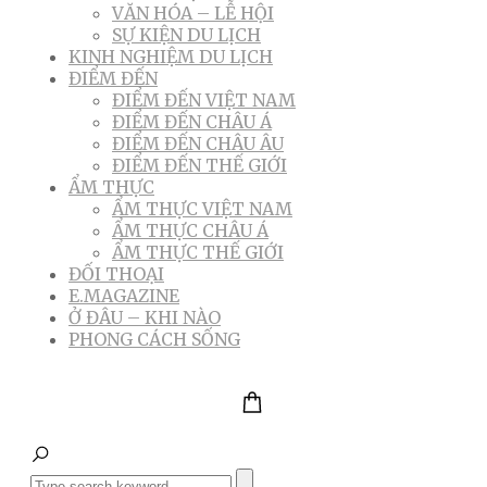
VĂN HÓA – LỄ HỘI
SỰ KIỆN DU LỊCH
KINH NGHIỆM DU LỊCH
ĐIỂM ĐẾN
ĐIỂM ĐẾN VIỆT NAM
ĐIỂM ĐẾN CHÂU Á
ĐIỂM ĐẾN CHÂU ÂU
ĐIỂM ĐẾN THẾ GIỚI
ẨM THỰC
ẨM THỰC VIỆT NAM
ẨM THỰC CHÂU Á
ẨM THỰC THẾ GIỚI
ĐỐI THOẠI
E.MAGAZINE
Ở ĐÂU – KHI NÀO
PHONG CÁCH SỐNG