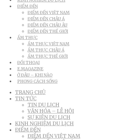
KINH NGHIỆM DU LỊCH
ĐIỂM ĐẾN
ĐIỂM ĐẾN VIỆT NAM
ĐIỂM ĐẾN CHÂU Á
ĐIỂM ĐẾN CHÂU ÂU
ĐIỂM ĐẾN THẾ GIỚI
ẨM THỰC
ẨM THỰC VIỆT NAM
ẨM THỰC CHÂU Á
ẨM THỰC THẾ GIỚI
ĐỐI THOẠI
E.MAGAZINE
Ở ĐÂU – KHI NÀO
PHONG CÁCH SỐNG
TRANG CHỦ
TIN TỨC
TIN DU LỊCH
VĂN HÓA – LỄ HỘI
SỰ KIỆN DU LỊCH
KINH NGHIỆM DU LỊCH
ĐIỂM ĐẾN
ĐIỂM ĐẾN VIỆT NAM