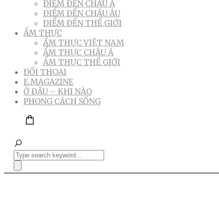
ĐIỂM ĐẾN CHÂU Á
ĐIỂM ĐẾN CHÂU ÂU
ĐIỂM ĐẾN THẾ GIỚI
ẨM THỰC
ẨM THỰC VIỆT NAM
ẨM THỰC CHÂU Á
ẨM THỰC THẾ GIỚI
ĐỐI THOẠI
E.MAGAZINE
Ở ĐÂU – KHI NÀO
PHONG CÁCH SỐNG