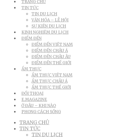
TRANG CHỦ
TIN TỨC
TIN DU LỊCH
VĂN HÓA – LỄ HỘI
SỰ KIỆN DU LỊCH
KINH NGHIỆM DU LỊCH
ĐIỂM ĐẾN
ĐIỂM ĐẾN VIỆT NAM
ĐIỂM ĐẾN CHÂU Á
ĐIỂM ĐẾN CHÂU ÂU
ĐIỂM ĐẾN THẾ GIỚI
ẨM THỰC
ẨM THỰC VIỆT NAM
ẨM THỰC CHÂU Á
ẨM THỰC THẾ GIỚI
ĐỐI THOẠI
E.MAGAZINE
Ở ĐÂU – KHI NÀO
PHONG CÁCH SỐNG
TRANG CHỦ
TIN TỨC
TIN DU LỊCH