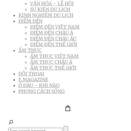
VĂN HÓA – LỄ HỘI
SỰ KIỆN DU LỊCH
KINH NGHIỆM DU LỊCH
ĐIỂM ĐẾN
ĐIỂM ĐẾN VIỆT NAM
ĐIỂM ĐẾN CHÂU Á
ĐIỂM ĐẾN CHÂU ÂU
ĐIỂM ĐẾN THẾ GIỚI
ẨM THỰC
ẨM THỰC VIỆT NAM
ẨM THỰC CHÂU Á
ẨM THỰC THẾ GIỚI
ĐỐI THOẠI
E.MAGAZINE
Ở ĐÂU – KHI NÀO
PHONG CÁCH SỐNG