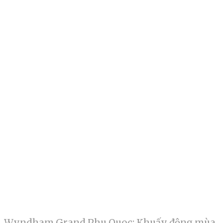
Wyndham Grand Phu Quoc: Khuấy động mùa