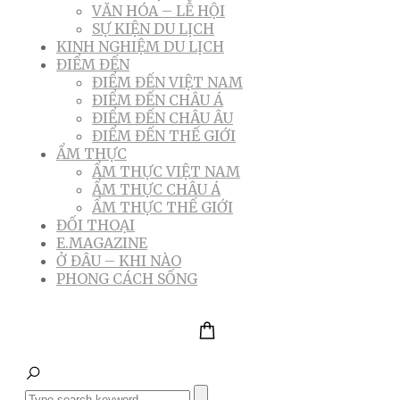
VĂN HÓA – LỄ HỘI
SỰ KIỆN DU LỊCH
KINH NGHIỆM DU LỊCH
ĐIỂM ĐẾN
ĐIỂM ĐẾN VIỆT NAM
ĐIỂM ĐẾN CHÂU Á
ĐIỂM ĐẾN CHÂU ÂU
ĐIỂM ĐẾN THẾ GIỚI
ẨM THỰC
ẨM THỰC VIỆT NAM
ẨM THỰC CHÂU Á
ẨM THỰC THẾ GIỚI
ĐỐI THOẠI
E.MAGAZINE
Ở ĐÂU – KHI NÀO
PHONG CÁCH SỐNG