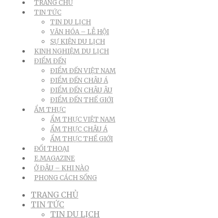
TRANG CHỦ
TIN TỨC
TIN DU LỊCH
VĂN HÓA – LỄ HỘI
SỰ KIỆN DU LỊCH
KINH NGHIỆM DU LỊCH
ĐIỂM ĐẾN
ĐIỂM ĐẾN VIỆT NAM
ĐIỂM ĐẾN CHÂU Á
ĐIỂM ĐẾN CHÂU ÂU
ĐIỂM ĐẾN THẾ GIỚI
ẨM THỰC
ẨM THỰC VIỆT NAM
ẨM THỰC CHÂU Á
ẨM THỰC THẾ GIỚI
ĐỐI THOẠI
E.MAGAZINE
Ở ĐÂU – KHI NÀO
PHONG CÁCH SỐNG
TRANG CHỦ
TIN TỨC
TIN DU LỊCH