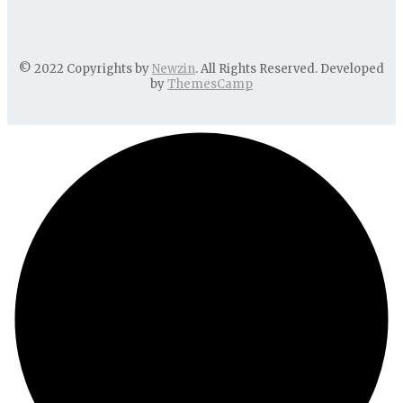
© 2022 Copyrights by
Newzin
. All Rights Reserved. Developed
by
ThemesCamp