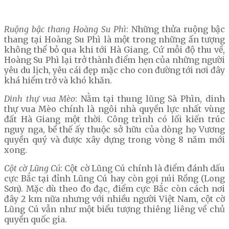
Ruộng bậc thang Hoàng Su Phì
: Những thửa ruộng bậc
thang tại Hoàng Su Phì là một trong những ấn tượng
không thể bỏ qua khi tới Hà Giang. Cứ mỗi độ thu về,
Hoàng Su Phì lại trở thành điểm hẹn của những người
yêu du lịch, yêu cái đẹp mặc cho con đường tới nơi đây
khá hiểm trở và khó khăn.
Dinh thự vua Mèo
: Nằm tại thung lũng Sà Phìn, dinh
thự vua Mèo chính là ngôi nhà quyền lực nhất vùng
đất Hà Giang một thời. Công trình có lối kiến trúc
nguy nga, bề thế ấy thuộc sở hữu của dòng họ Vương
quyền quý và được xây dựng trong vòng 8 năm mới
xong.
Cột cờ Lũng Cú
: Cột cờ Lũng Cú chính là điểm đánh dấu
cực Bắc tại đỉnh Lũng Cú hay còn gọi núi Rồng (Long
Sơn). Mặc dù theo đo đạc, điểm cực Bắc còn cách nơi
đây 2 km nữa nhưng với nhiều người Việt Nam, cột cờ
Lũng Cú vẫn như một biểu tượng thiêng liêng về chủ
quyền quốc gia.