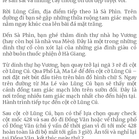
lê san sát và những cây thông ôn đới đẹp tuyệt vời.
Rời Lũng Cẩm, địa điểm tiếp theo là Sà Phìn. Trên
đường đi bạn sẽ gặp những thửa ruộng tam giác mạch
nằm ngay khúc cua lên bãi đá mặt trăng.
Đến Sà Phìn, bạn ghé thăm dinh thự nhà họ Vương
(hay còn họi là nhà vua Mèo). Đây là một trong những
dinh thự cổ còn xót lại của những gia đình giàu có
nhờ buôn thuốc phiện ở Hà Giang.
Từ dinh thự họ Vương, bạn quay trở lại ngã 3 rẽ đi cột
cờ Lũng Cú. Qua Phố Là, Ma Lé để đến cột cờ Lũng Cú –
nơi đặt nét bút đầu tiên trên bản đồ hình chữ S. Ngay
trên đường từ Ma Lé vào Lũng Cú bạn sẽ thấy một
cánh đồng tam giác mạch lớn trên sườn đồi. Đây là
nơi trồng nhiều tam giác mạch nhất cho đến hiện tại.
Hành trình tiếp tục đến cột cờ Lũng Cú.
Sau cột cờ Lũng Cú, bạn có thể lựa chọn quay check
cột mốc 428 và sau đó đi Đồng Văn hoặc về thẳng phố
cổ Đồng Văn (chú ý vấn đề thời gian vì đi tới mốc 428
hoàn toàn là đi bộ mất tới gần 3 giờ). Ăn tối và nghỉ lại
tại Đồng Văn, kết thúc ngày thứ 2.