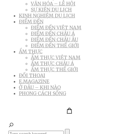
VĂN HÓA – LỄ HỘI
SỰ KIỆN DU LỊCH
KINH NGHIỆM DU LỊCH
ĐIỂM ĐẾN
ĐIỂM ĐẾN VIỆT NAM
ĐIỂM ĐẾN CHÂU Á
ĐIỂM ĐẾN CHÂU ÂU
ĐIỂM ĐẾN THẾ GIỚI
ẨM THỰC
ẨM THỰC VIỆT NAM
ẨM THỰC CHÂU Á
ẨM THỰC THẾ GIỚI
ĐỐI THOẠI
E.MAGAZINE
Ở ĐÂU – KHI NÀO
PHONG CÁCH SỐNG