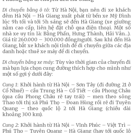
Di chuyển bằng ô tô
: Từ Hà Nội, bạn nên đi xe khách
đêm Hà Nội – Hà Giang xuất phát từ bến xe Mỹ Đình
lúc 9h tối và tới 5h sáng sẽ đến Hà Giang (xe giường
nằm cao cấp, liên hệ đặt chỗ qua điện thoại. Một số
nhà xe uy tín là: Bằng Phấn, Hưng Thành, Hải Vân…).
Giá từ 260.000 – 300.000 đồng/người. Sau khi đến Hà
Giang, bắt xe khách nội tỉnh để di chuyển giữa các địa
danh hoặc thuê xe máy để di chuyển.
Di chuyển bằng xe máy
: Tùy vào thời gian của chuyến đi
mà bạn lựa chọn cung đường thích hợp cho mình như
một số gợi ý dưới đây:
Cung 1
: Khởi hành từ Hà Nội – Sơn Tây (đi đường 21 ở
Cổ Nhuế) – cầu Trung Hà – Cổ Tiết – cầu Phong Châu
(qua cầu Phong Châu rẽ tay trái) – men theo sông
Thao tới thị xã Phú Thọ – Đoan Hùng rồi rẽ đi Tuyên
Quang – theo quốc lộ 2 tới Hà Giang (chiều dài
khoảng 300 km).
Cung 2
: Khởi hành từ Hà Nội – Vĩnh Phúc – Việt Trì –
Phú Thọ – Tuyên Quang – Hà Giang (hay tới quốc lộ