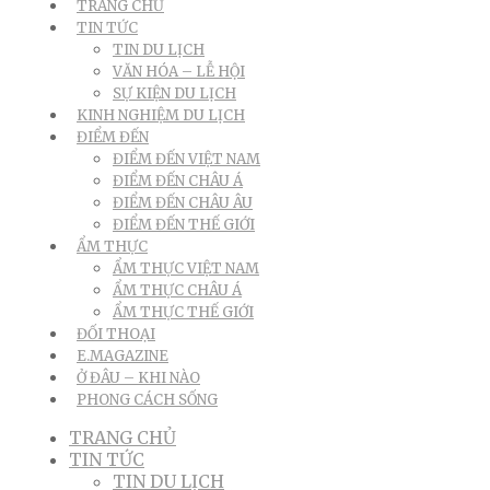
TRANG CHỦ
TIN TỨC
TIN DU LỊCH
VĂN HÓA – LỄ HỘI
SỰ KIỆN DU LỊCH
KINH NGHIỆM DU LỊCH
ĐIỂM ĐẾN
ĐIỂM ĐẾN VIỆT NAM
ĐIỂM ĐẾN CHÂU Á
ĐIỂM ĐẾN CHÂU ÂU
ĐIỂM ĐẾN THẾ GIỚI
ẨM THỰC
ẨM THỰC VIỆT NAM
ẨM THỰC CHÂU Á
ẨM THỰC THẾ GIỚI
ĐỐI THOẠI
E.MAGAZINE
Ở ĐÂU – KHI NÀO
PHONG CÁCH SỐNG
TRANG CHỦ
TIN TỨC
TIN DU LỊCH