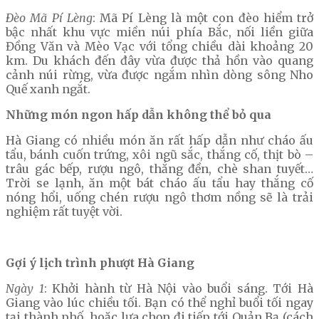
Đèo Mã Pí Lèng
: Mã Pí Lèng là một con đèo hiểm trở
bậc nhất khu vực miền núi phía Bắc, nối liền giữa
Đồng Văn và Mèo Vạc với tổng chiều dài khoảng 20
km. Du khách đến đây vừa được thả hồn vào quang
cảnh núi rừng, vừa được ngắm nhìn dòng sông Nho
Quế xanh ngắt.
Những món ngon hấp dẫn không thể bỏ qua
Hà Giang có nhiều món ăn rất hấp dẫn như cháo ấu
tẩu, bánh cuốn trứng, xôi ngũ sắc, thắng cố, thịt bò –
trâu gác bếp, rượu ngô, thắng đền, chè shan tuyết…
Trời se lạnh, ăn một bát cháo ấu tẩu hay thắng cố
nóng hổi, uống chén rượu ngô thơm nồng sẽ là trải
nghiệm rất tuyệt vời.
Gợi ý lịch trình phượt Hà Giang
Ngày 1
: Khởi hành từ Hà Nội vào buổi sáng. Tới Hà
Giang vào lúc chiều tối. Bạn có thể nghỉ buổi tối ngay
tại thành phố, hoặc lựa chọn đi tiếp tới Quản Bạ (cách