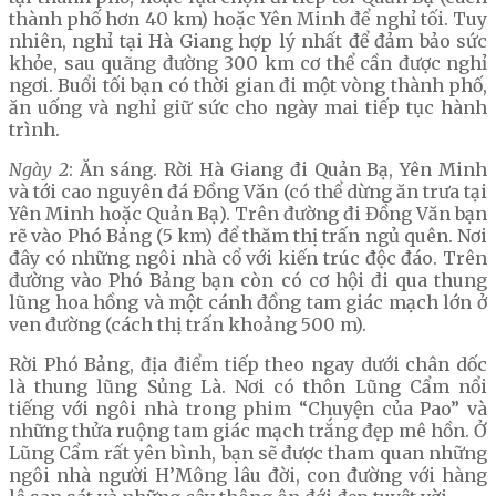
thành phố hơn 40 km) hoặc Yên Minh để nghỉ tối. Tuy
nhiên, nghỉ tại Hà Giang hợp lý nhất để đảm bảo sức
khỏe, sau quãng đường 300 km cơ thể cần được nghỉ
ngơi. Buổi tối bạn có thời gian đi một vòng thành phố,
ăn uống và nghỉ giữ sức cho ngày mai tiếp tục hành
trình.
Ngày 2
: Ăn sáng. Rời Hà Giang đi Quản Bạ, Yên Minh
và tới cao nguyên đá Đồng Văn (có thể dừng ăn trưa tại
Yên Minh hoặc Quản Bạ). Trên đường đi Đồng Văn bạn
rẽ vào Phó Bảng (5 km) để thăm thị trấn ngủ quên. Nơi
đây có những ngôi nhà cổ với kiến trúc độc đáo. Trên
đường vào Phó Bảng bạn còn có cơ hội đi qua thung
lũng hoa hồng và một cánh đồng tam giác mạch lớn ở
ven đường (cách thị trấn khoảng 500 m).
Rời Phó Bảng, địa điểm tiếp theo ngay dưới chân dốc
là thung lũng Sủng Là. Nơi có thôn Lũng Cẩm nổi
tiếng với ngôi nhà trong phim “Chuyện của Pao” và
những thửa ruộng tam giác mạch trắng đẹp mê hồn. Ở
Lũng Cẩm rất yên bình, bạn sẽ được tham quan những
ngôi nhà người H’Mông lâu đời, con đường với hàng