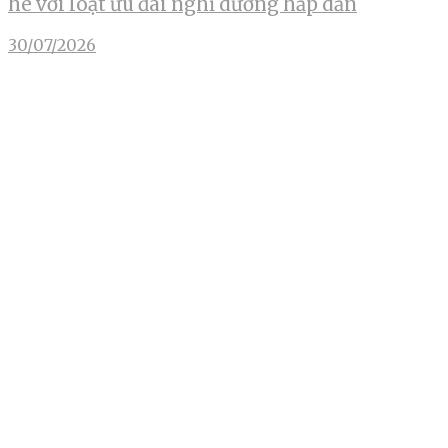
hè với loạt ưu đãi nghỉ dưỡng hấp dẫn
30/07/2026