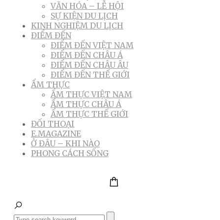
VĂN HÓA – LỄ HỘI
SỰ KIỆN DU LỊCH
KINH NGHIỆM DU LỊCH
ĐIỂM ĐẾN
ĐIỂM ĐẾN VIỆT NAM
ĐIỂM ĐẾN CHÂU Á
ĐIỂM ĐẾN CHÂU ÂU
ĐIỂM ĐẾN THẾ GIỚI
ẨM THỰC
ẨM THỰC VIỆT NAM
ẨM THỰC CHÂU Á
ẨM THỰC THẾ GIỚI
ĐỐI THOẠI
E.MAGAZINE
Ở ĐÂU – KHI NÀO
PHONG CÁCH SỐNG