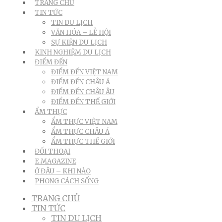
TRANG CHỦ
TIN TỨC
TIN DU LỊCH
VĂN HÓA – LỄ HỘI
SỰ KIỆN DU LỊCH
KINH NGHIỆM DU LỊCH
ĐIỂM ĐẾN
ĐIỂM ĐẾN VIỆT NAM
ĐIỂM ĐẾN CHÂU Á
ĐIỂM ĐẾN CHÂU ÂU
ĐIỂM ĐẾN THẾ GIỚI
ẨM THỰC
ẨM THỰC VIỆT NAM
ẨM THỰC CHÂU Á
ẨM THỰC THẾ GIỚI
ĐỐI THOẠI
E.MAGAZINE
Ở ĐÂU – KHI NÀO
PHONG CÁCH SỐNG
TRANG CHỦ
TIN TỨC
TIN DU LỊCH