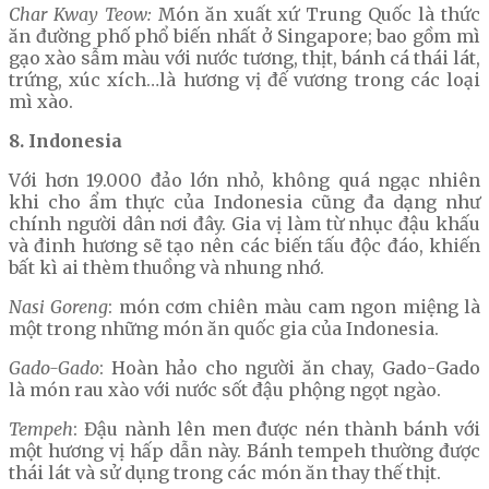
Char Kway Teow:
Món ăn xuất xứ Trung Quốc là thức
ăn đường phố phổ biến nhất ở Singapore; bao gồm mì
gạo xào sẫm màu với nước tương, thịt, bánh cá thái lát,
trứng, xúc xích…là hương vị đế vương trong các loại
mì xào.
8. Indonesia
Với hơn 19.000 đảo lớn nhỏ, không quá ngạc nhiên
khi cho ẩm thực của Indonesia cũng đa dạng như
chính người dân nơi đây. Gia vị làm từ nhục đậu khấu
và đinh hương sẽ tạo nên các biến tấu độc đáo, khiến
bất kì ai thèm thuồng và nhung nhớ.
Nasi Goreng
: món cơm chiên màu cam ngon miệng là
một trong những món ăn quốc gia của Indonesia.
Gado-Gado
: Hoàn hảo cho người ăn chay, Gado-Gado
là món rau xào với nước sốt đậu phộng ngọt ngào.
Tempeh
: Đậu nành lên men được nén thành bánh với
một hương vị hấp dẫn này. Bánh tempeh thường được
thái lát và sử dụng trong các món ăn thay thế thịt.