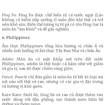
Ping Pa
: Ping Pa được chế biến từ cá nước ngọt (Lào
không có biển) ướp nướng tỉ mẩn đến khi thịt cá trở
nên khô săn. Biến thể tương tự từ gà có tên Ping Gai là
món ăn “ám khói” và dễ gây nghiện.
6. Philippines
Ẩm thực Philippines tổng hòa hương vị châu Á và
nhiều ảnh hưởng từ ẩm thực Tây Ban Nha và châu Âu.
Adobo
: Món ăn có mặt khắp nơi trên đất nước
Philippines, adobo là thịt hoặc cá hầm nhừ với giấm
và gia vị, sau đó được chiên vàng giòn.
Pancit
: Pancit chỉ đơn giản là món ăn từ bất kì loại mì
sợi nào với thịt và rau, nhưng có các gia vị đặc trưng
và hương vị khó quên.
Kare-Kare: Đuôi bò, lòng bò và rau củ được thêm vào
nước dùng với đậu phộng, tạo thành món hầm bổ
dưỡng và thơm ngon.