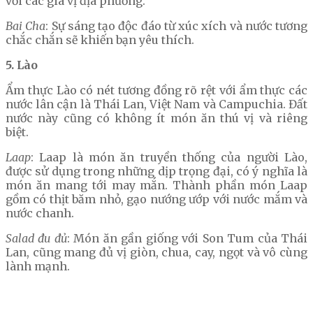
với các gia vị địa phương.
Bai Cha
: Sự sáng tạo độc đáo từ xúc xích và nước tương
chắc chắn sẽ khiến bạn yêu thích.
5. Lào
Ẩm thực Lào có nét tương đồng rõ rệt với ẩm thực các
nước lân cận là Thái Lan, Việt Nam và Campuchia. Đất
nước này cũng có không ít món ăn thú vị và riêng
biệt.
Laap
: Laap là món ăn truyền thống của người Lào,
được sử dụng trong những dịp trọng đại, có ý nghĩa là
món ăn mang tới may mắn. Thành phần món Laap
gồm có thịt băm nhỏ, gạo nướng ướp với nước mắm và
nước chanh.
Salad đu đủ
: Món ăn gần giống với Son Tum của Thái
Lan, cũng mang đủ vị giòn, chua, cay, ngọt và vô cùng
lành mạnh.