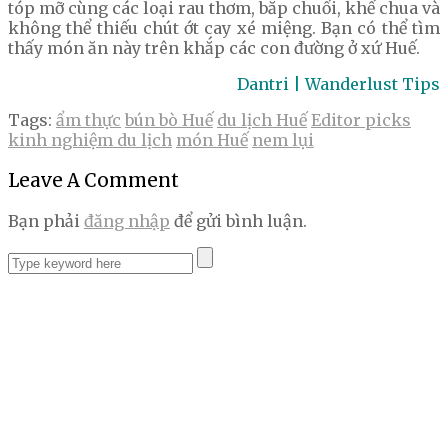
tóp mỡ cùng các loại rau thơm, bắp chuối, khế chua và
không thể thiếu chút ớt cay xé miệng. Bạn có thể tìm
thấy món ăn này trên khắp các con đường ở xứ Huế.
Dantri | Wanderlust Tips
Tags:
ẩm thực
bún bò Huế
du lịch Huế
Editor picks
kinh nghiệm du lịch
món Huế
nem lụi
Leave A Comment
Bạn phải
đăng nhập
để gửi bình luận.