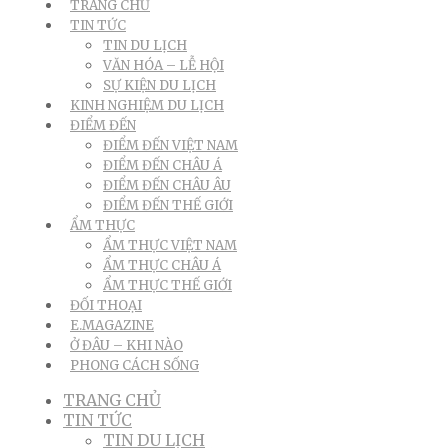
TRANG CHỦ
TIN TỨC
TIN DU LỊCH
VĂN HÓA – LỄ HỘI
SỰ KIỆN DU LỊCH
KINH NGHIỆM DU LỊCH
ĐIỂM ĐẾN
ĐIỂM ĐẾN VIỆT NAM
ĐIỂM ĐẾN CHÂU Á
ĐIỂM ĐẾN CHÂU ÂU
ĐIỂM ĐẾN THẾ GIỚI
ẨM THỰC
ẨM THỰC VIỆT NAM
ẨM THỰC CHÂU Á
ẨM THỰC THẾ GIỚI
ĐỐI THOẠI
E.MAGAZINE
Ở ĐÂU – KHI NÀO
PHONG CÁCH SỐNG
TRANG CHỦ
TIN TỨC
TIN DU LỊCH