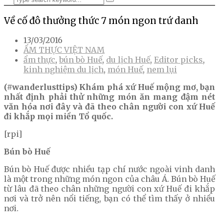
Về cố đô thưởng thức 7 món ngon trứ danh
13/03/2016
ẨM THỰC VIỆT NAM
ẩm thực
,
bún bò Huế
,
du lịch Huế
,
Editor picks
,
kinh nghiệm du lịch
,
món Huế
,
nem lụi
(#wanderlusttips) Khám phá xứ Huế mộng mơ, bạn
nhất định phải thử những món ăn mang đậm nét
văn hóa nơi đây và đã theo chân người con xứ Huế
đi khắp mọi miền Tổ quốc.
[rpi]
Bún bò Huế
Bún bò Huế được nhiều tạp chí nước ngoài vinh danh
là một trong những món ngon của châu Á. Bún bò Huế
từ lâu đã theo chân những người con xứ Huế đi khắp
nơi và trở nên nổi tiếng, bạn có thể tìm thấy ở nhiều
nơi.