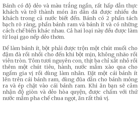
Bánh có độ dẻo và màu trắng ngần, rất hấp dẫn thực
khách và trở thành món ăn dân dã được nhiều du
khách trong cả nước biết đến. Bánh có 2 phần tách
bạch rõ ràng, phần bánh ram và bánh ít và có những
cách chế biến khác nhau. Cả hai loại này đều được làm
từ loại gạo nếp dẻo thơm.
Để làm bánh ít, bột phải được trộn một chút muối cho
đậm đà rồi nhồi cho đến khi bột mịn, không nhão rồi
viên tròn. Tôm tươi nguyên con, thịt ba chỉ xắt nhỏ rồi
thêm một chút tiêu, hành, nước mắm xào qua cho
ngấm gia vị rồi dùng làm nhân. Đặt một cái bánh ít
lên trên cái bánh ram, dùng đũa dằn cho bánh mỏng
ra và ép chặt vào cái bánh ram. Khi ăn bạn sẽ cảm
nhận độ giòn và dẻo hòa quyện, được chấm với thứ
nước mắm pha chế chua ngọt, ăn rất thú vị.