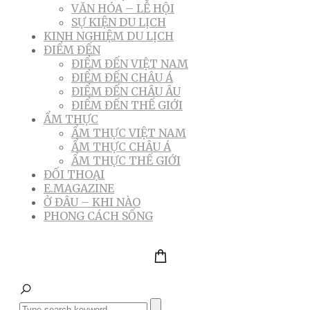
VĂN HÓA – LỄ HỘI
SỰ KIỆN DU LỊCH
KINH NGHIỆM DU LỊCH
ĐIỂM ĐẾN
ĐIỂM ĐẾN VIỆT NAM
ĐIỂM ĐẾN CHÂU Á
ĐIỂM ĐẾN CHÂU ÂU
ĐIỂM ĐẾN THẾ GIỚI
ẨM THỰC
ẨM THỰC VIỆT NAM
ẨM THỰC CHÂU Á
ẨM THỰC THẾ GIỚI
ĐỐI THOẠI
E.MAGAZINE
Ở ĐÂU – KHI NÀO
PHONG CÁCH SỐNG