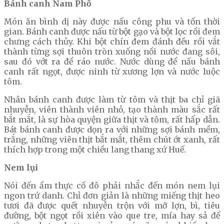
Bánh canh Nam Phổ
Món ăn bình dị này được nấu công phu và tốn thời
gian. Bánh canh được nấu từ bột gạo và bột lọc rồi đem
chưng cách thủy. Khi bột chín đem đánh đều rồi vắt
thành từng sợi thuôn tròn xuống nồi nước đang sôi,
sau đó vớt ra để ráo nước. Nước dùng để nấu bánh
canh rất ngọt, được ninh từ xương lợn và nước luộc
tôm.
Nhân bánh canh được làm từ tôm và thịt ba chỉ giã
nhuyễn, viên thành viên nhỏ, tạo thành màu sắc rất
bắt mắt, là sự hòa quyện giữa thịt và tôm, rất hấp dẫn.
Bát bánh canh được dọn ra với những sợi bánh mềm,
trắng, những viên thịt bắt mắt, thêm chút ớt xanh, rất
thích hợp trong một chiều lang thang xứ Huế.
Nem lụi
Nói đến ẩm thực cố đô phải nhắc đến món nem lụi
ngon trứ danh. Chỉ đơn giản là những miếng thịt heo
tươi đã được quết nhuyễn trộn với mỡ lợn, bì, tiêu
đường, bột ngọt rồi xiên vào que tre, mía hay sả để