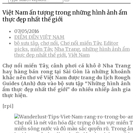
Việt Nam ấn tượng trong những hình ảnh ẩm
thực đẹp nhất thế giới
07/05/2016
ĐIỂM ĐẾN VIỆT NAM
bộ sưu tập
,
chợ nổi
,
Chợ nổi miền Tây
,
Editor
picks
,
miền Tây
,
Nha Trang
,
những hình ảnh ẩm
thực đẹp nhất thế giới
,
Việt Nam
Chợ nổi miền Tây, cảnh phơi cá khô ở Nha Trang
hay hàng bán rong tại Sài Gòn là những khoảnh
khắc nên thơ về Việt Nam được trang du lịch Rough
Guides (Anh) đưa vào bộ sưu tập “Những hình ảnh
ẩm thực đẹp nhất thế giới” do nhiều nhiếp ảnh gia
thực hiện.
[rpi]
Chợ nổi là nét văn hóa đặc trưng ở khu vực miền 
miền sông nước và đủ màu sắc quyến rũ. Trong ản