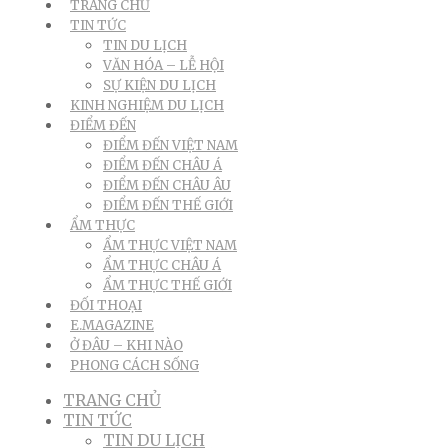
TRANG CHỦ
TIN TỨC
TIN DU LỊCH
VĂN HÓA – LỄ HỘI
SỰ KIỆN DU LỊCH
KINH NGHIỆM DU LỊCH
ĐIỂM ĐẾN
ĐIỂM ĐẾN VIỆT NAM
ĐIỂM ĐẾN CHÂU Á
ĐIỂM ĐẾN CHÂU ÂU
ĐIỂM ĐẾN THẾ GIỚI
ẨM THỰC
ẨM THỰC VIỆT NAM
ẨM THỰC CHÂU Á
ẨM THỰC THẾ GIỚI
ĐỐI THOẠI
E.MAGAZINE
Ở ĐÂU – KHI NÀO
PHONG CÁCH SỐNG
TRANG CHỦ
TIN TỨC
TIN DU LỊCH