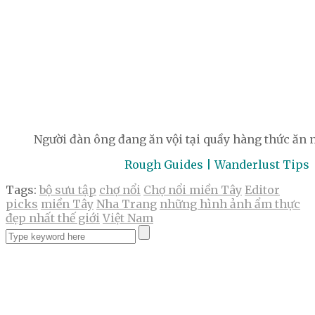
Người đàn ông đang ăn vội tại quầy hàng thức ăn 
Rough Guides | Wanderlust Tips
Tags:
bộ sưu tập
chợ nổi
Chợ nổi miền Tây
Editor
picks
miền Tây
Nha Trang
những hình ảnh ẩm thực
đẹp nhất thế giới
Việt Nam