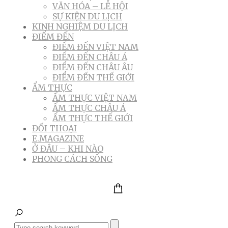
VĂN HÓA – LỄ HỘI
SỰ KIỆN DU LỊCH
KINH NGHIỆM DU LỊCH
ĐIỂM ĐẾN
ĐIỂM ĐẾN VIỆT NAM
ĐIỂM ĐẾN CHÂU Á
ĐIỂM ĐẾN CHÂU ÂU
ĐIỂM ĐẾN THẾ GIỚI
ẨM THỰC
ẨM THỰC VIỆT NAM
ẨM THỰC CHÂU Á
ẨM THỰC THẾ GIỚI
ĐỐI THOẠI
E.MAGAZINE
Ở ĐÂU – KHI NÀO
PHONG CÁCH SỐNG