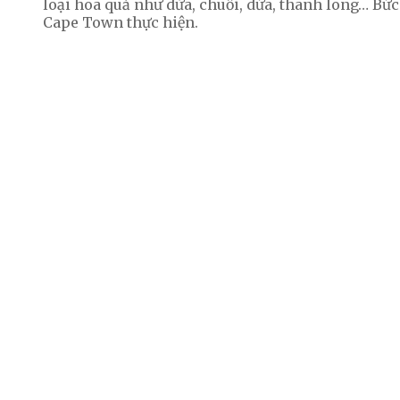
loại hoa quả như dừa, chuối, dứa, thanh long… Bức
Cape Town thực hiện.