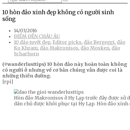
10 hòn đảo xinh đẹp không có người sinh
sống
14/03/2016
ĐIỂM ĐẾN CHÂU ÂU
10 đảo tuyệt đẹp
,
Editor picks
,
đảo Bergeggi
,
đảo
Ko Khram
,
đảo Makronisos
,
đảo Mosken
,
đảo
Scharhorn
(#wanderlusttips) 10 hòn đảo này hoàn toàn không
có người ở nhưng về cơ bản chúng vẫn được coi là
những thiên đường.
[rpi]
Hòn đảo Makronisos ở Hy Lạp trước đây được sử d
dân chủ được khôi phục tại Hy Lạp. Hòn đảo xinh 