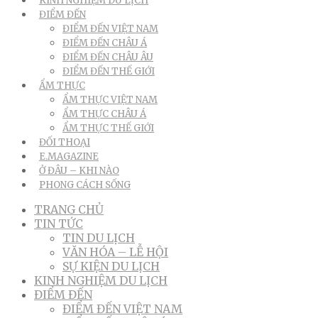
KINH NGHIỆM DU LỊCH
ĐIỂM ĐẾN
ĐIỂM ĐẾN VIỆT NAM
ĐIỂM ĐẾN CHÂU Á
ĐIỂM ĐẾN CHÂU ÂU
ĐIỂM ĐẾN THẾ GIỚI
ẨM THỰC
ẨM THỰC VIỆT NAM
ẨM THỰC CHÂU Á
ẨM THỰC THẾ GIỚI
ĐỐI THOẠI
E.MAGAZINE
Ở ĐÂU – KHI NÀO
PHONG CÁCH SỐNG
TRANG CHỦ
TIN TỨC
TIN DU LỊCH
VĂN HÓA – LỄ HỘI
SỰ KIỆN DU LỊCH
KINH NGHIỆM DU LỊCH
ĐIỂM ĐẾN
ĐIỂM ĐẾN VIỆT NAM