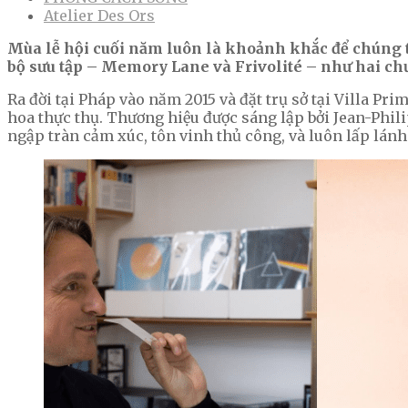
Atelier Des Ors
Mùa lễ hội cuối năm luôn là khoảnh khắc để chúng t
bộ sưu tập – Memory Lane và Frivolité – như hai chư
Ra đời tại Pháp vào năm 2015 và đặt trụ sở tại Villa P
hoa thực thụ. Thương hiệu được sáng lập bởi Jean-Phil
ngập tràn cảm xúc, tôn vinh thủ công, và luôn lấp lánh