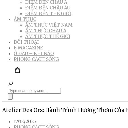
ĐIỂM ĐẾN CHÂU Á
ĐIỂM ĐẾN CHÂU ÂU
ĐIỂM ĐẾN THẾ GIỚI
ẨM THỰC
ẨM THỰC VIỆT NAM
ẨM THỰC CHÂU Á
ẨM THỰC THẾ GIỚI
ĐỐI THOẠI
E.MAGAZINE
Ở ĐÂU – KHI NÀO
PHONG CÁCH SỐNG
Atelier Des Ors: Hành Trình Hương Thơm Của
17/12/2025
PHONG CÁCH SỐNG