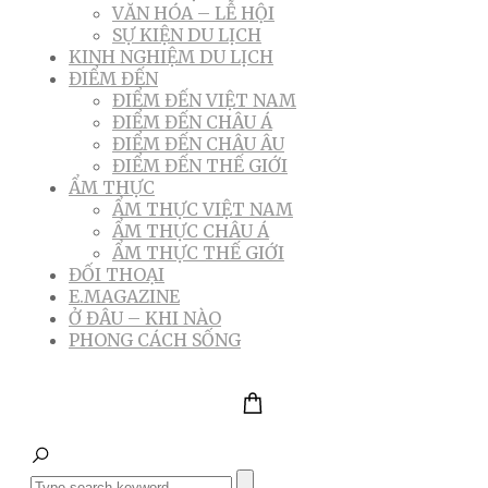
VĂN HÓA – LỄ HỘI
SỰ KIỆN DU LỊCH
KINH NGHIỆM DU LỊCH
ĐIỂM ĐẾN
ĐIỂM ĐẾN VIỆT NAM
ĐIỂM ĐẾN CHÂU Á
ĐIỂM ĐẾN CHÂU ÂU
ĐIỂM ĐẾN THẾ GIỚI
ẨM THỰC
ẨM THỰC VIỆT NAM
ẨM THỰC CHÂU Á
ẨM THỰC THẾ GIỚI
ĐỐI THOẠI
E.MAGAZINE
Ở ĐÂU – KHI NÀO
PHONG CÁCH SỐNG