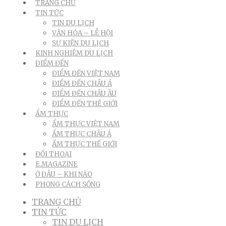
TRANG CHỦ
TIN TỨC
TIN DU LỊCH
VĂN HÓA – LỄ HỘI
SỰ KIỆN DU LỊCH
KINH NGHIỆM DU LỊCH
ĐIỂM ĐẾN
ĐIỂM ĐẾN VIỆT NAM
ĐIỂM ĐẾN CHÂU Á
ĐIỂM ĐẾN CHÂU ÂU
ĐIỂM ĐẾN THẾ GIỚI
ẨM THỰC
ẨM THỰC VIỆT NAM
ẨM THỰC CHÂU Á
ẨM THỰC THẾ GIỚI
ĐỐI THOẠI
E.MAGAZINE
Ở ĐÂU – KHI NÀO
PHONG CÁCH SỐNG
TRANG CHỦ
TIN TỨC
TIN DU LỊCH