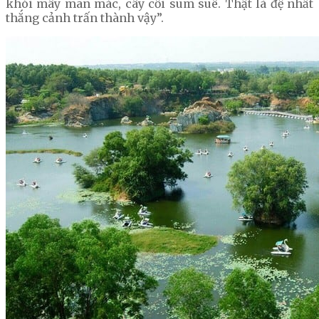
khói mây man mác, cây cối sum suê. Thật là đệ nhất
thắng cảnh trấn thành vậy”.