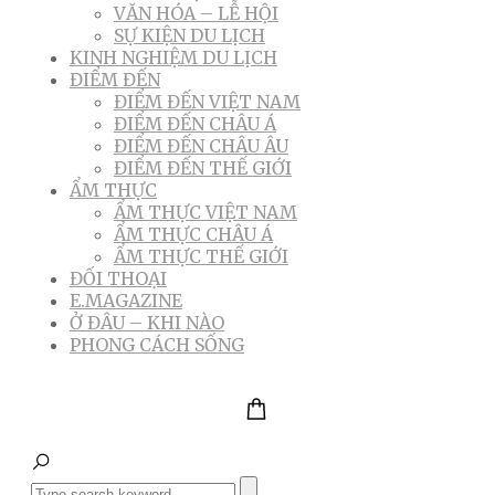
VĂN HÓA – LỄ HỘI
SỰ KIỆN DU LỊCH
KINH NGHIỆM DU LỊCH
ĐIỂM ĐẾN
ĐIỂM ĐẾN VIỆT NAM
ĐIỂM ĐẾN CHÂU Á
ĐIỂM ĐẾN CHÂU ÂU
ĐIỂM ĐẾN THẾ GIỚI
ẨM THỰC
ẨM THỰC VIỆT NAM
ẨM THỰC CHÂU Á
ẨM THỰC THẾ GIỚI
ĐỐI THOẠI
E.MAGAZINE
Ở ĐÂU – KHI NÀO
PHONG CÁCH SỐNG