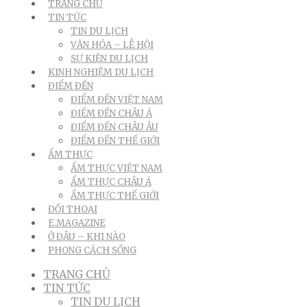
TRANG CHỦ
TIN TỨC
TIN DU LỊCH
VĂN HÓA – LỄ HỘI
SỰ KIỆN DU LỊCH
KINH NGHIỆM DU LỊCH
ĐIỂM ĐẾN
ĐIỂM ĐẾN VIỆT NAM
ĐIỂM ĐẾN CHÂU Á
ĐIỂM ĐẾN CHÂU ÂU
ĐIỂM ĐẾN THẾ GIỚI
ẨM THỰC
ẨM THỰC VIỆT NAM
ẨM THỰC CHÂU Á
ẨM THỰC THẾ GIỚI
ĐỐI THOẠI
E.MAGAZINE
Ở ĐÂU – KHI NÀO
PHONG CÁCH SỐNG
TRANG CHỦ
TIN TỨC
TIN DU LỊCH