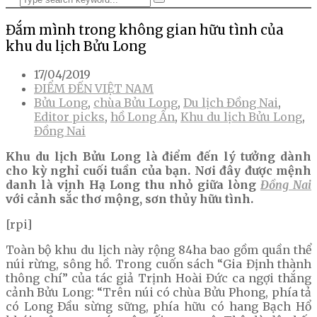
Đắm mình trong không gian hữu tình của
khu du lịch Bửu Long
17/04/2019
ĐIỂM ĐẾN VIỆT NAM
Bửu Long
,
chùa Bửu Long
,
Du lịch Đồng Nai
,
Editor picks
,
hồ Long Ẩn
,
Khu du lịch Bửu Long
,
Đồng Nai
Khu du lịch Bửu Long là điểm đến lý tưởng dành
cho kỳ nghỉ cuối tuần của bạn. Nơi đây được mệnh
danh là vịnh Hạ Long thu nhỏ giữa lòng
Đồng Nai
với cảnh sắc thơ mộng, sơn thủy hữu tình.
[rpi]
Toàn bộ khu du lịch này rộng 84ha bao gồm quần thể
núi rừng, sông hồ. Trong cuốn sách “Gia Định thành
thông chí” của tác giả Trịnh Hoài Đức ca ngợi thắng
cảnh Bửu Long: “Trên núi có chùa Bửu Phong, phía tả
có Long Ðầu sừng sững, phía hữu có hang Bạch Hổ