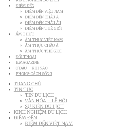
KINH NGHIỆM DU LỊCH
ĐIỂM ĐẾN
ĐIỂM ĐẾN VIỆT NAM
ĐIỂM ĐẾN CHÂU Á
ĐIỂM ĐẾN CHÂU ÂU
ĐIỂM ĐẾN THẾ GIỚI
ẨM THỰC
ẨM THỰC VIỆT NAM
ẨM THỰC CHÂU Á
ẨM THỰC THẾ GIỚI
ĐỐI THOẠI
E.MAGAZINE
Ở ĐÂU – KHI NÀO
PHONG CÁCH SỐNG
TRANG CHỦ
TIN TỨC
TIN DU LỊCH
VĂN HÓA – LỄ HỘI
SỰ KIỆN DU LỊCH
KINH NGHIỆM DU LỊCH
ĐIỂM ĐẾN
ĐIỂM ĐẾN VIỆT NAM