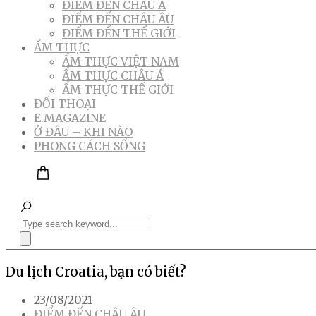
ĐIỂM ĐẾN CHÂU Á
ĐIỂM ĐẾN CHÂU ÂU
ĐIỂM ĐẾN THẾ GIỚI
ẨM THỰC
ẨM THỰC VIỆT NAM
ẨM THỰC CHÂU Á
ẨM THỰC THẾ GIỚI
ĐỐI THOẠI
E.MAGAZINE
Ở ĐÂU – KHI NÀO
PHONG CÁCH SỐNG
Du lịch Croatia, bạn có biết?
23/08/2021
ĐIỂM ĐẾN CHÂU ÂU