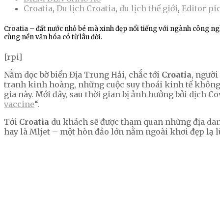
Croatia
,
Du lịch Croatia
,
du lịch thế giới
,
Editor pi
Croatia – đất nước nhỏ bé mà xinh đẹp nổi tiếng với ngành công ng
cùng nền văn hóa có từ lâu đời.
[rpi]
Nằm dọc bờ biển Địa Trung Hải, chắc tới
Croatia
, người
tranh kinh hoàng, những cuộc suy thoái kinh tế không 
gia này. Mới đây, sau thời gian bị ảnh hưởng bởi dịch C
vaccine
“.
Tới
Croatia
du khách sẽ được tham quan những địa danh 
hay là Mljet – một hòn đảo lớn nằm ngoài khơi đẹp lạ 