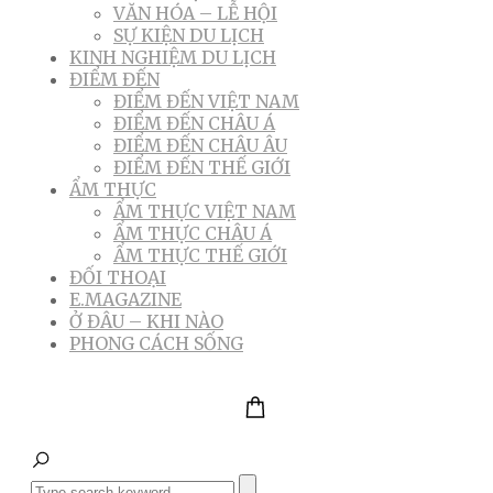
VĂN HÓA – LỄ HỘI
SỰ KIỆN DU LỊCH
KINH NGHIỆM DU LỊCH
ĐIỂM ĐẾN
ĐIỂM ĐẾN VIỆT NAM
ĐIỂM ĐẾN CHÂU Á
ĐIỂM ĐẾN CHÂU ÂU
ĐIỂM ĐẾN THẾ GIỚI
ẨM THỰC
ẨM THỰC VIỆT NAM
ẨM THỰC CHÂU Á
ẨM THỰC THẾ GIỚI
ĐỐI THOẠI
E.MAGAZINE
Ở ĐÂU – KHI NÀO
PHONG CÁCH SỐNG