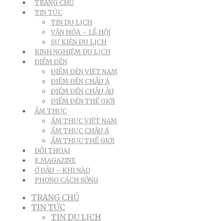
TRANG CHỦ
TIN TỨC
TIN DU LỊCH
VĂN HÓA – LỄ HỘI
SỰ KIỆN DU LỊCH
KINH NGHIỆM DU LỊCH
ĐIỂM ĐẾN
ĐIỂM ĐẾN VIỆT NAM
ĐIỂM ĐẾN CHÂU Á
ĐIỂM ĐẾN CHÂU ÂU
ĐIỂM ĐẾN THẾ GIỚI
ẨM THỰC
ẨM THỰC VIỆT NAM
ẨM THỰC CHÂU Á
ẨM THỰC THẾ GIỚI
ĐỐI THOẠI
E.MAGAZINE
Ở ĐÂU – KHI NÀO
PHONG CÁCH SỐNG
TRANG CHỦ
TIN TỨC
TIN DU LỊCH