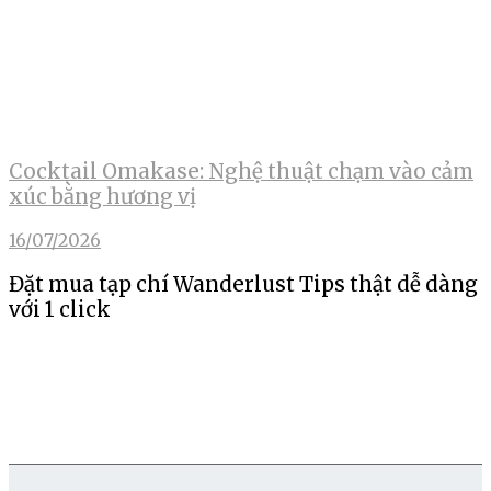
Cocktail Omakase: Nghệ thuật chạm vào cảm
xúc bằng hương vị
16/07/2026
Đặt mua tạp chí Wanderlust Tips thật dễ dàng
với 1 click