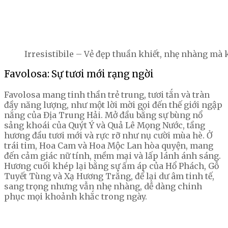
Irresistibile – Vẻ đẹp thuần khiết, nhẹ nhàng mà
Favolosa: Sự tươi mới rạng ngời
Favolosa mang tinh thần trẻ trung, tươi tắn và tràn
đầy năng lượng, như một lời mời gọi đến thế giới ngập
nắng của Địa Trung Hải. Mở đầu bằng sự bùng nổ
sảng khoái của Quýt Ý và Quả Lê Mọng Nước, tầng
hương đầu tươi mới và rực rỡ như nụ cười mùa hè. Ở
trái tim, Hoa Cam và Hoa Mộc Lan hòa quyện, mang
đến cảm giác nữ tính, mềm mại và lấp lánh ánh sáng.
Hương cuối khép lại bằng sự ấm áp của Hổ Phách, Gỗ
Tuyết Tùng và Xạ Hương Trắng, để lại dư âm tinh tế,
sang trọng nhưng vẫn nhẹ nhàng, dễ dàng chinh
phục mọi khoảnh khắc trong ngày.