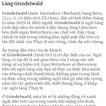
Làng Grindelwald
Grindelwald
thuộc Interlaken-Oberhasli, bang Bern,
Thụy Sĩ
, có diện tích 171,1 km2, dân số thời điểm tháng
12 năm 2009 là 3860 người.
Grindelwald
là ngôi làng
xinh đẹp nằm ẩn mình ở đầu thung lũng Lütschen
bên dưới ngọn Wetterhorn cao chót vót. Đây cũng
chính là một trong những khu nghỉ mát đầu tiên và
lâu đời nhất của Thụy Sĩ nói riêng, châu Âu nói chung.
Ấn tượng đầu tiên của du khách
về
Grindelwald
chính là ở vị trí đặc biệt của nó. Ngôi
làng có tọa độ là nơi giao thoa của 3 vùng núi nổi
tiếng về sự hiểm trở:
Eiger, Wetterhorn và Mettenberg
.
Đến với ngôi làng này, bạn sẽ thực sự được hòa mình
vào khung cảnh thanh bình, không gian trong lành
và được sống trong những ngôi nhà gỗ nhỏ đặc trưng,
nằm rải rác giữa triền đồi, dưới thung lũng, ở khắp
các ngôi làng Thụy Sĩ.
Ở
Grindelwald
, mùa hè sẽ là những đồng cỏ xanh
ngát, bầu trời cao trong xanh, thơ mộng yên bình,