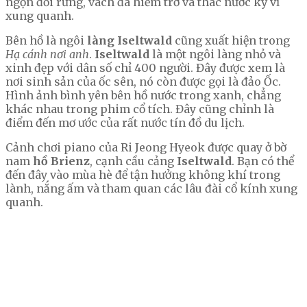
ngọn đồi rừng, vách đá hiểm trở và thác nước kỳ vĩ
xung quanh.
Bên hồ là ngôi
làng Iseltwald
cũng xuất hiện trong
Hạ cánh nơi anh
.
Iseltwald
là một ngôi làng nhỏ và
xinh đẹp với dân số chỉ 400 người. Đây được xem là
nơi sinh sản của ốc sên, nó còn được gọi là đảo Ốc.
Hình ảnh bình yên bên hồ nước trong xanh, chẳng
khác nhau trong phim cổ tích. Đây cũng chỉnh là
điểm đến mơ ước của rất nước tín đồ du lịch.
Cảnh chơi piano của Ri Jeong Hyeok được quay ở bờ
nam
hồ Brienz
, cạnh cầu cảng
Iseltwald
. Bạn có thể
đến đây vào mùa hè để tận hưởng không khí trong
lành, nắng ấm và tham quan các lâu đài cổ kính xung
quanh.