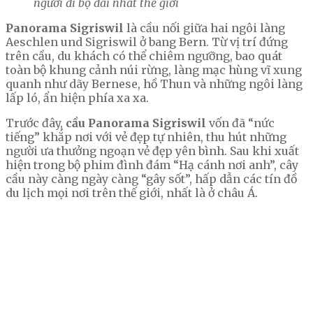
người đi bộ dài nhất thế giới
Panorama Sigriswil
là cầu nối giữa hai ngôi làng
Aeschlen und Sigriswil ở bang Bern. Từ vị trí đứng
trên cầu, du khách có thể chiêm ngưỡng, bao quát
toàn bộ khung cảnh núi rừng, làng mạc hùng vĩ xung
quanh như dãy Bernese, hồ Thun và những ngôi làng
lấp ló, ẩn hiện phía xa xa.
Trước đây,
cầu Panorama Sigriswil
vốn đã “nức
tiếng” khắp nơi với vẻ đẹp tự nhiên, thu hút những
người ưa thưởng ngoạn vẻ đẹp yên bình. Sau khi xuất
hiện trong bộ phim đình đám “Hạ cánh nơi anh”, cây
cầu này càng ngày càng “gây sốt”, hấp dẫn các tín đồ
du lịch mọi nơi trên thế giới, nhất là ở châu Á.