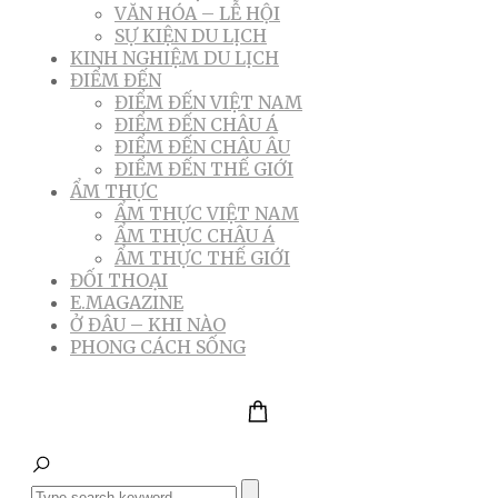
VĂN HÓA – LỄ HỘI
SỰ KIỆN DU LỊCH
KINH NGHIỆM DU LỊCH
ĐIỂM ĐẾN
ĐIỂM ĐẾN VIỆT NAM
ĐIỂM ĐẾN CHÂU Á
ĐIỂM ĐẾN CHÂU ÂU
ĐIỂM ĐẾN THẾ GIỚI
ẨM THỰC
ẨM THỰC VIỆT NAM
ẨM THỰC CHÂU Á
ẨM THỰC THẾ GIỚI
ĐỐI THOẠI
E.MAGAZINE
Ở ĐÂU – KHI NÀO
PHONG CÁCH SỐNG