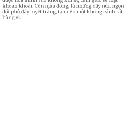
được hòa mình vào không khí ấy, cảm giác sẽ thật
khoan khoái. Còn mùa đông, là những dãy núi, ngọn
đồi phủ đầy tuyết trắng, tạo nên một khung cảnh rất
hùng vĩ.