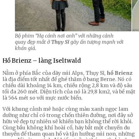
Bộ phim “Hạ cánh nơi anh” với những cảnh
quay đẹp mắt ở
Thụy Sĩ
gây ấn tượng mạnh với
khán giả.
Hồ Brienz – làng Iseltwald
Nằm ở phía Bắc của dãy núi Alps, Thụy Sĩ,
hồ Brienz
là địa điểm tốt nhất để ghé thăm ở bang Berne. Nó có
chiều dài khoảng 14 km, chiều rộng 2,8 km và độ sâu
tối đa 260 mét. Diện tích của nó là 29,8 km2, và bề mặt
là 564 mét so với mực nước biển.
Với khung cảnh mê hoặc cùng màu xanh ngọc lam
dường như chỉ có trong chốn thiên đường, nơi đây sở
hữu vẻ đẹp tự nhiên sẽ khiến bạn không thể rời khỏi.
Cùng bầu không khí hoài cổ, hãy bắt một chuyến du
thuyền để tham quan hồ và tận hưởng núi non, những