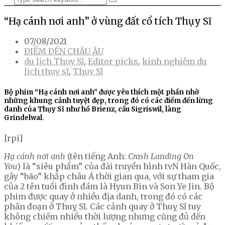
“Hạ cánh nơi anh” ở vùng đất cổ tích Thụy Sĩ
07/08/2021
ĐIỂM ĐẾN CHÂU ÂU
du lịch Thụy Sĩ
,
Editor picks
,
kinh nghiệm du
lịch thụy sĩ
,
Thụy Sĩ
Bộ phim “Hạ cánh nơi anh” được yêu thích một phần nhờ
những khung cảnh tuyệt đẹp, trong đó có các điểm đến lừng
danh của Thụy Sĩ như hồ Brienz, cầu Sigriswil, làng
Grindelwal
.
[rpi]
Hạ cánh nơi anh
(tên tiếng Anh:
Crash Landing On
You
) là “siêu phẩm” của đài truyền hình tvN Hàn Quốc,
gây “bão” khắp châu Á thời gian qua, với sự tham gia
của 2 tên tuổi đình đám là Hyun Bin và Son Ye Jin. Bộ
phim được quay ở nhiều địa danh, trong đó có các
phân đoạn ở Thuỵ Sĩ. Các cảnh quay ở Thuỵ Sĩ tuy
không chiếm nhiều thời lượng nhưng cũng đủ đến