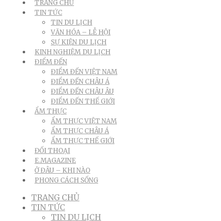
TRANG CHỦ
TIN TỨC
TIN DU LỊCH
VĂN HÓA – LỄ HỘI
SỰ KIỆN DU LỊCH
KINH NGHIỆM DU LỊCH
ĐIỂM ĐẾN
ĐIỂM ĐẾN VIỆT NAM
ĐIỂM ĐẾN CHÂU Á
ĐIỂM ĐẾN CHÂU ÂU
ĐIỂM ĐẾN THẾ GIỚI
ẨM THỰC
ẨM THỰC VIỆT NAM
ẨM THỰC CHÂU Á
ẨM THỰC THẾ GIỚI
ĐỐI THOẠI
E.MAGAZINE
Ở ĐÂU – KHI NÀO
PHONG CÁCH SỐNG
TRANG CHỦ
TIN TỨC
TIN DU LỊCH