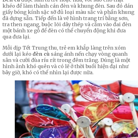
khéo để làm thành cán đèn và khung đèn. Sau đó dán
giấy bóng kính sặc sỡ đủ loại màu sắc và phần khung
đã dựng sẵn. Tiếp đến là vẽ hình trang trí bằng sơn,
tra then ngang, buộc lõi dây thép và cắm vào đai đèn
một bánh xe gỗ để đèn có thể chuyển động khi đưa
qua đưa lại.
Mỗi dịp Tết Trung thu, trẻ em khắp làng trên xóm
dưới lại kéo
đèn cù
sáng ánh nến chạy vòng quanh
sân và cười đùa ríu rít trong đêm trăng. Đúng là một
hình ảnh khó quên và có lẽ ở thời buổi hiện đại như
bây giờ, khó có thể nhìn lại được nữa.