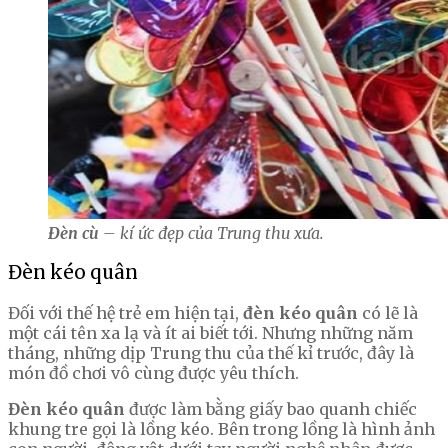
Đèn cù
– kí ức đẹp của Trung thu xưa.
Đèn kéo quân
Đối với thế hệ trẻ em hiện tại,
đèn kéo quân
có lẽ là
một cái tên xa lạ và ít ai biết tới. Nhưng những năm
tháng, những dịp Trung thu của thế kỉ trước, đây là
món đồ chơi vô cùng được yêu thích.
Đèn kéo quân
được làm bằng giấy bao quanh chiếc
khung tre gọi là lồng kéo. Bên trong lồng là hình ảnh