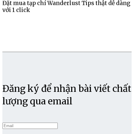
Đặt mua tạp chí Wanderlust Tips thật dễ dàng
với 1 click
Đăng ký để nhận bài viết chất
lượng qua email