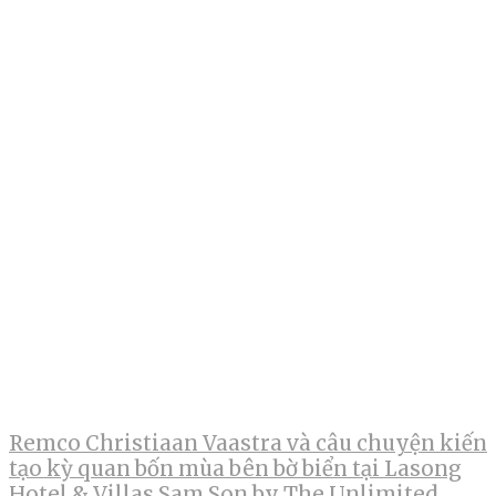
Remco Christiaan Vaastra và câu chuyện kiến
tạo kỳ quan bốn mùa bên bờ biển tại Lasong
Hotel & Villas Sam Son by The Unlimited