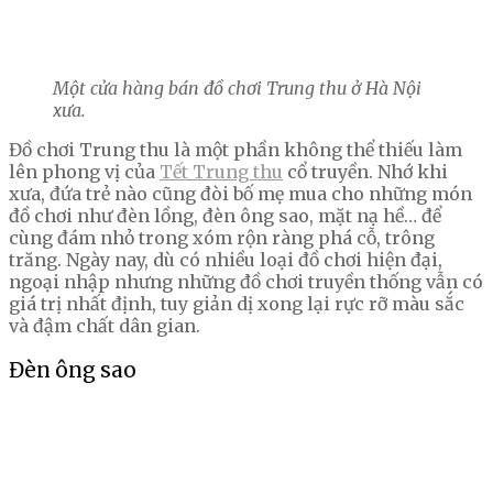
Một cửa hàng bán đồ chơi Trung thu ở Hà Nội
xưa.
Đồ chơi Trung thu là một phần không thể thiếu làm
lên phong vị của
Tết Trung thu
cổ truyền. Nhớ khi
xưa, đứa trẻ nào cũng đòi bố mẹ mua cho những món
đồ chơi như đèn lồng, đèn ông sao, mặt nạ hề… để
cùng đám nhỏ trong xóm rộn ràng phá cỗ, trông
trăng. Ngày nay, dù có nhiều loại đồ chơi hiện đại,
ngoại nhập nhưng những đồ chơi truyền thống vẫn có
giá trị nhất định, tuy giản dị xong lại rực rỡ màu sắc
và đậm chất dân gian.
Đèn ông sao