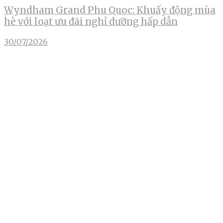
Wyndham Grand Phu Quoc: Khuấy động mùa
hè với loạt ưu đãi nghỉ dưỡng hấp dẫn
30/07/2026