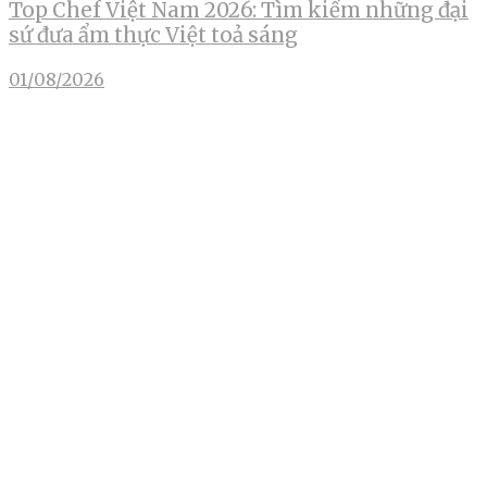
Top Chef Việt Nam 2026: Tìm kiếm những đại
sứ đưa ẩm thực Việt toả sáng
01/08/2026