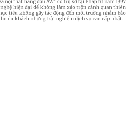
à nội thất hàng đầu AW² có trụ sở tại Pháp từ năm 1997
g nghệ hiện đại để không làm xáo trộn cảnh quan thiên
g mục tiêu không gây tác động đến môi trường nhằm bảo
 cho du khách những trải nghiệm dịch vụ cao cấp nhất.