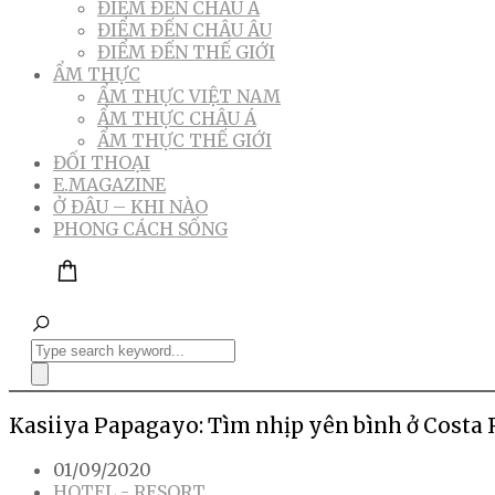
ĐIỂM ĐẾN CHÂU Á
ĐIỂM ĐẾN CHÂU ÂU
ĐIỂM ĐẾN THẾ GIỚI
ẨM THỰC
ẨM THỰC VIỆT NAM
ẨM THỰC CHÂU Á
ẨM THỰC THẾ GIỚI
ĐỐI THOẠI
E.MAGAZINE
Ở ĐÂU – KHI NÀO
PHONG CÁCH SỐNG
Kasiiya Papagayo: Tìm nhịp yên bình ở Costa 
01/09/2020
HOTEL - RESORT