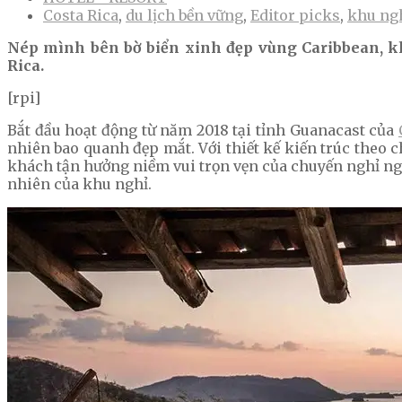
Costa Rica
,
du lịch bền vững
,
Editor picks
,
khu ngh
Nép mình bên bờ biển xinh đẹp vùng Caribbean, khu
Rica.
[rpi]
Bắt đầu hoạt động từ năm 2018 tại tỉnh Guanacast của
nhiên bao quanh đẹp mắt. Với thiết kế kiến trúc theo 
khách tận hưởng niềm vui trọn vẹn của chuyến nghỉ n
nhiên của khu nghỉ.