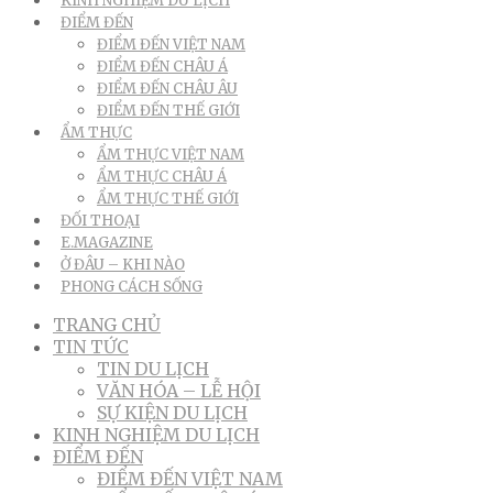
KINH NGHIỆM DU LỊCH
ĐIỂM ĐẾN
ĐIỂM ĐẾN VIỆT NAM
ĐIỂM ĐẾN CHÂU Á
ĐIỂM ĐẾN CHÂU ÂU
ĐIỂM ĐẾN THẾ GIỚI
ẨM THỰC
ẨM THỰC VIỆT NAM
ẨM THỰC CHÂU Á
ẨM THỰC THẾ GIỚI
ĐỐI THOẠI
E.MAGAZINE
Ở ĐÂU – KHI NÀO
PHONG CÁCH SỐNG
TRANG CHỦ
TIN TỨC
TIN DU LỊCH
VĂN HÓA – LỄ HỘI
SỰ KIỆN DU LỊCH
KINH NGHIỆM DU LỊCH
ĐIỂM ĐẾN
ĐIỂM ĐẾN VIỆT NAM