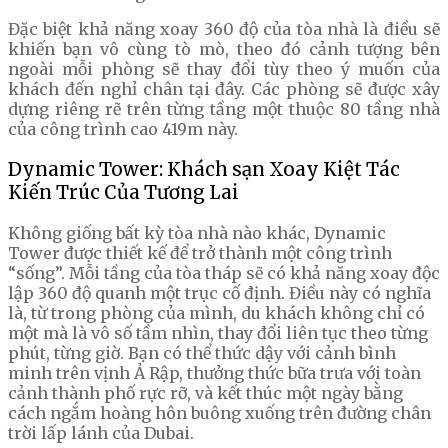
Đặc biệt khả năng xoay 360 độ của tòa nhà là điều sẽ
khiến bạn vô cùng tò mò, theo đó cảnh tượng bên
ngoài mỗi phòng sẽ thay đổi tùy theo ý muốn của
khách đến nghỉ chân tại đây. Các phòng sẽ được xây
dựng riêng rẽ trên từng tầng một thuộc 80 tầng nhà
của công trình cao 419m này.
Dynamic Tower: Khách sạn Xoay Kiệt Tác
Kiến Trúc Của Tương Lai
Không giống bất kỳ tòa nhà nào khác, Dynamic
Tower được thiết kế để trở thành một công trình
“sống”. Mỗi tầng của tòa tháp sẽ có khả năng xoay độc
lập 360 độ quanh một trục cố định. Điều này có nghĩa
là, từ trong phòng của mình, du khách không chỉ có
một mà là vô số tầm nhìn, thay đổi liên tục theo từng
phút, từng giờ. Bạn có thể thức dậy với cảnh bình
minh trên vịnh Ả Rập, thưởng thức bữa trưa với toàn
cảnh thành phố rực rỡ, và kết thúc một ngày bằng
cách ngắm hoàng hôn buông xuống trên đường chân
trời lấp lánh của Dubai.