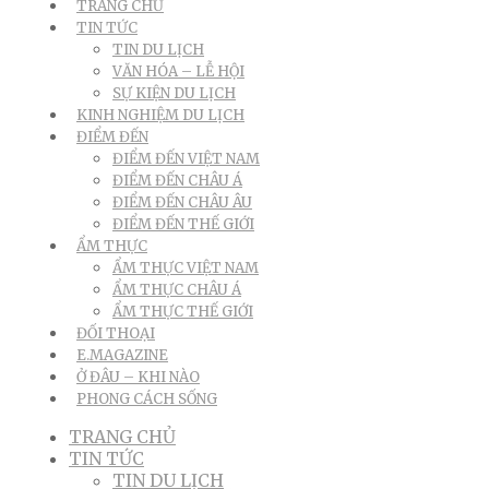
TRANG CHỦ
TIN TỨC
TIN DU LỊCH
VĂN HÓA – LỄ HỘI
SỰ KIỆN DU LỊCH
KINH NGHIỆM DU LỊCH
ĐIỂM ĐẾN
ĐIỂM ĐẾN VIỆT NAM
ĐIỂM ĐẾN CHÂU Á
ĐIỂM ĐẾN CHÂU ÂU
ĐIỂM ĐẾN THẾ GIỚI
ẨM THỰC
ẨM THỰC VIỆT NAM
ẨM THỰC CHÂU Á
ẨM THỰC THẾ GIỚI
ĐỐI THOẠI
E.MAGAZINE
Ở ĐÂU – KHI NÀO
PHONG CÁCH SỐNG
TRANG CHỦ
TIN TỨC
TIN DU LỊCH