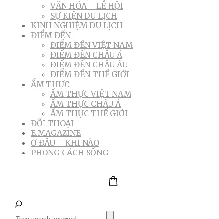
VĂN HÓA – LỄ HỘI
SỰ KIỆN DU LỊCH
KINH NGHIỆM DU LỊCH
ĐIỂM ĐẾN
ĐIỂM ĐẾN VIỆT NAM
ĐIỂM ĐẾN CHÂU Á
ĐIỂM ĐẾN CHÂU ÂU
ĐIỂM ĐẾN THẾ GIỚI
ẨM THỰC
ẨM THỰC VIỆT NAM
ẨM THỰC CHÂU Á
ẨM THỰC THẾ GIỚI
ĐỐI THOẠI
E.MAGAZINE
Ở ĐÂU – KHI NÀO
PHONG CÁCH SỐNG