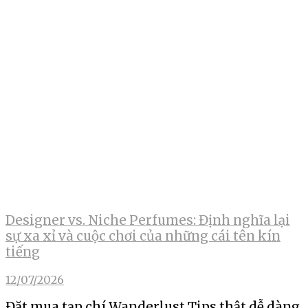
Designer vs. Niche Perfumes: Định nghĩa lại
sự xa xỉ và cuộc chơi của những cái tên kín
tiếng
12/07/2026
Đặt mua tạp chí Wanderlust Tips thật dễ dàng